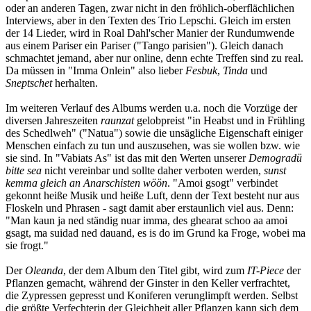
oder an anderen Tagen, zwar nicht in den fröhlich-oberflächlichen
Interviews, aber in den Texten des Trio Lepschi. Gleich im ersten
der 14 Lieder, wird in Roal Dahl'scher Manier der Rundumwende
aus einem Pariser ein Pariser ("Tango parisien"). Gleich danach
schmachtet jemand, aber nur online, denn echte Treffen sind zu real.
Da müssen in "Imma Onlein" also lieber
Fesbuk
,
Tinda
und
Sneptschet
herhalten.
Im weiteren Verlauf des Albums werden u.a. noch die Vorzüge der
diversen Jahreszeiten
raunzat
gelobpreist "in Heabst und in Frühling
des Schedlweh" ("Natua") sowie die unsägliche Eigenschaft einiger
Menschen einfach zu tun und auszusehen, was sie wollen bzw. wie
sie sind. In "Vabiats As" ist das mit den Werten unserer
Demogradü
bitte sea
nicht vereinbar und sollte daher verboten werden,
sunst
kemma gleich an Anarschisten wöön
. "Amoi gsogt" verbindet
gekonnt heiße Musik und heiße Luft, denn der Text besteht nur aus
Floskeln und Phrasen - sagt damit aber erstaunlich viel aus. Denn:
"Man kaun ja ned ständig nuar imma, des ghearat schoo aa amoi
gsagt, ma suidad ned dauand, es is do im Grund ka Froge, wobei ma
sie frogt."
Der
Oleanda
, der dem Album den Titel gibt, wird zum
IT-Piece
der
Pflanzen gemacht, während der Ginster in den Keller verfrachtet,
die Zypressen gepresst und Koniferen verunglimpft werden. Selbst
die größte Verfechterin der Gleichheit aller Pflanzen kann sich dem