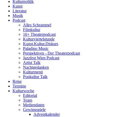
Kulturpolitik
Kunst
Literatur
Musik
Podcast
Alles Schrammel
Filmkultur
16+ Theaterpodcast
Kulturviertelstunde
Kunst.Kultur.Diskurs
Paladino Music
Perspektiven - Der Theaterpodcast
Jazzfest Wien Podcast
Artist Talk
Nachtgedanken
Kulturmenü
Popkultur Talk
Reise
Termine
Kulturwoche
Editorial
Team
Mediendaten
Gewinnspiele
Adventkalender