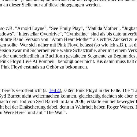
n an dieser Stelle nur auf diese eingegangen werden.
n, so z.B. "Arnold Layne", "See Emily Play", "Matilda Mother", "Jugba
ows", "Interstellar Overdrive", "Cymbaline" sind als bis dato unverö
geführte Band-Version von "Atom Heart Mother" als echtes Zuckerl zu 
 sollte. Wer sich näher mit Pink Floyd befasst (so wie ich z.B.), ist 
Version zwar mit Sicherheit eine wahre Schatztruhe, aber mit einem Verk
es der unterschiedlich in Buchform gestalteten Segmente zu Beginn des 
ink Floyd Live At Pompeii" benötigt oder nicht. Bis dahin muss halt
se Pink Floyd erstmals zu Gehör zu bekommen.
ereits veröffentlicht (s.
Teil 4
), saßen Pink Floyd in der Falle. Die "
d Barrett nicht weitermachen konnten, gleichzeitig dachten sie aber,
z nach dem Tod von Syd Barrett im Jahr 2006, erklärte ein tief bewegte
cht bei der Einäscherung dabei, denn in Wahrheit haben Roger Waters,
ou Were Here" und auf "The Wall".