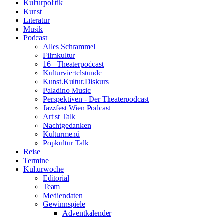
Kulturpolitik
Kunst
Literatur
Musik
Podcast
Alles Schrammel
Filmkultur
16+ Theaterpodcast
Kulturviertelstunde
Kunst.Kultur.Diskurs
Paladino Music
Perspektiven - Der Theaterpodcast
Jazzfest Wien Podcast
Artist Talk
Nachtgedanken
Kulturmenü
Popkultur Talk
Reise
Termine
Kulturwoche
Editorial
Team
Mediendaten
Gewinnspiele
Adventkalender