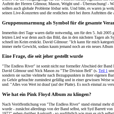
Auftritt der Herren Gilmour, Mason, Wright und - Überraschung! - Wa
sollten auch globale Probleme lösbar sein. Und bitte, es waren ja we
seinen Live-Konzerten und die restlichen drei bei ihren Auftritten die
Gruppenumarmung als Symbol für die gesamte Veran
Immerhin drei Tage waren dafür notwendig, um für den 5. Juli 2005
letzten Lied war denn auch das Bild, das in den nächsten Tagen als 
schnell im Keim erstickt. David Gilmour: "Ich kann für mich kategori
immer mehr Gewicht, sodass kaum jemand noch an ein neues Album g
Eine Frage, die seit jeher gestellt wurde
"The Endless River" ist somit nicht nur formeller Abschied der Ban
David Gilmour und Nick Mason zu "The Division Bell" (s.
Teil 1
uns
sondern sie suchte vielmehr nach Bezugspunkten in ihrer eigenen Band
zu Gehör gebrachte zumindest gefällig und in einer gewissen Weise
und: "Alles von Wert ist drauf (auf der Platte). Es noch einmal zu ver
Wie hat ein Pink Floyd Album zu klingen?
Nach Veröffentlichung von "The Endless River" stand einmal mehr die
wurde - zunächst allerdings von der Band selbst, seit Syd Barrett v
1972" geben darüber Auskunft - so ausführlich wie man es sich sel