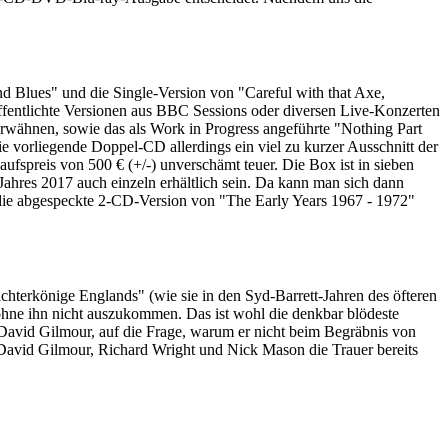
nd Blues" und die Single-Version von "Careful with that Axe,
ffentlichte Versionen aus BBC Sessions oder diversen Live-Konzerten
erwähnen, sowie das als Work in Progress angeführte "Nothing Part
die vorliegende Doppel-CD allerdings ein viel zu kurzer Ausschnitt der
aufspreis von 500 € (+/-) unverschämt teuer. Die Box ist in sieben
Jahres 2017 auch einzeln erhältlich sein. Da kann man sich dann
 die abgespeckte 2-CD-Version von "The Early Years 1967 - 1972"
Lichterkönige Englands" (wie sie in den Syd-Barrett-Jahren des öfteren
 ohne ihn nicht auszukommen. Das ist wohl die denkbar blödeste
r David Gilmour, auf die Frage, warum er nicht beim Begräbnis von
 David Gilmour, Richard Wright und Nick Mason die Trauer bereits