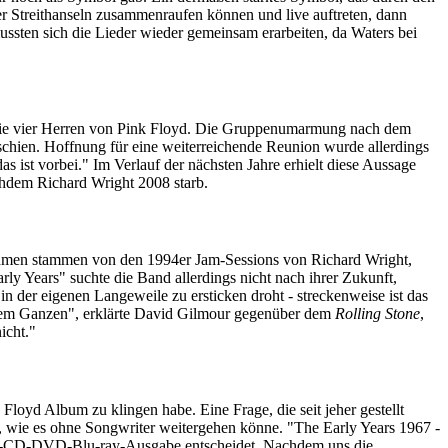
er Streithanseln zusammenraufen können und live auftreten, dann
ussten sich die Lieder wieder gemeinsam erarbeiten, da Waters bei
e die vier Herren von Pink Floyd. Die Gruppenumarmung nach dem
rschien. Hoffnung für eine weiterreichende Reunion wurde allerdings
s ist vorbei." Im Verlauf der nächsten Jahre erhielt diese Aussage
hdem Richard Wright 2008 starb.
fnahmen stammen von den 1994er Jam-Sessions von Richard Wright,
ly Years" suchte die Band allerdings nicht nach ihrer Zukunft,
n der eigenen Langeweile zu ersticken droht - streckenweise ist das
n dem Ganzen", erklärte David Gilmour gegenüber dem
Rolling Stone
,
icht."
loyd Album zu klingen habe. Eine Frage, die seit jeher gestellt
b, wie es ohne Songwriter weitergehen könne. "The Early Years 1967 -
e 27-CD-DVD-Blu-ray-Ausgabe entscheidet. Nachdem uns die