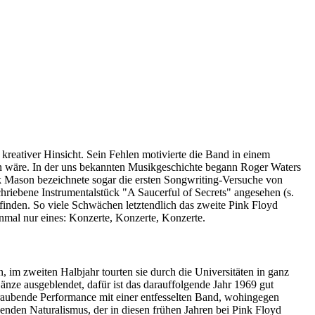
kreativer Hinsicht. Sein Fehlen motivierte die Band in einem
n wäre. In der uns bekannten Musikgeschichte begann Roger Waters
k Mason bezeichnete sogar die ersten Songwriting-Versuche von
hriebene Instrumentalstück "A Saucerful of Secrets" angesehen (s.
inden. So viele Schwächen letztendlich das zweite Pink Floyd
nmal nur eines: Konzerte, Konzerte, Konzerte.
 im zweiten Halbjahr tourten sie durch die Universitäten in ganz
änze ausgeblendet, dafür ist das darauffolgende Jahr 1969 gut
beraubende Performance mit einer entfesselten Band, wohingegen
nden Naturalismus, der in diesen frühen Jahren bei Pink Floyd