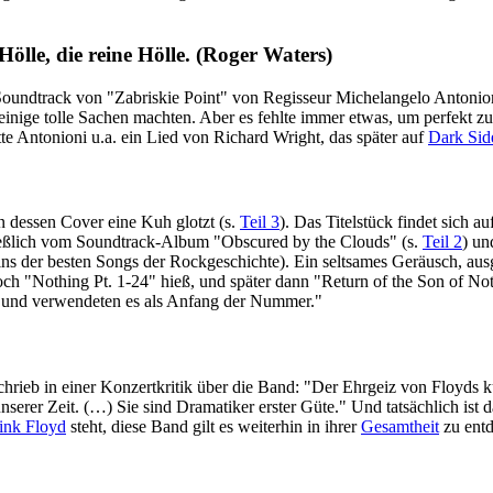
ölle, die reine Hölle.
(Roger Waters)
ndtrack von "Zabriskie Point" von Regisseur Michelangelo Antonioni,
"einige tolle Sachen machten. Aber es fehlte immer etwas, um perfekt z
te Antonioni u.a. ein Lied von Richard Wright, das später auf
Dark Sid
 dessen Cover eine Kuh glotzt (s.
Teil 3
). Das Titelstück findet sich 
eßlich vom Soundtrack-Album "Obscured by the Clouds" (s.
Teil 2
) un
s der besten Songs der Rockgeschichte). Ein seltsames Geräusch, aus
och "Nothing Pt. 1-24" hieß, und später dann "Return of the Son of No
r, und verwendeten es als Anfang der Nummer."
hrieb in einer Konzertkritik über die Band: "Der Ehrgeiz von Floyds k
unserer Zeit. (…) Sie sind Dramatiker erster Güte." Und tatsächlich is
ink Floyd
steht, diese Band gilt es weiterhin in ihrer
Gesamtheit
zu entd