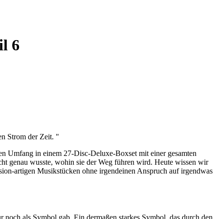
l 6
n Strom der Zeit. "
len Umfang in einem 27-Disc-Deluxe-Boxset mit einer gesamten
cht genau wusste, wohin sie der Weg führen wird. Heute wissen wir
ession-artigen Musikstücken ohne irgendeinen Anspruch auf irgendwas
nur noch als Symbol gab. Ein dermaßen starkes Symbol, das durch den