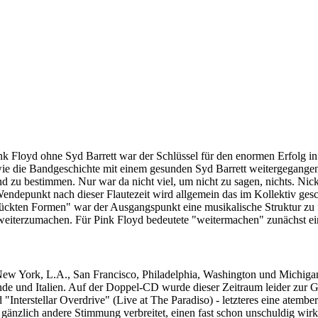
k Floyd ohne Syd Barrett war der Schlüssel für den enormen Erfolg in 
ie die Bandgeschichte mit einem gesunden Syd Barrett weitergegange
 zu bestimmen. Nur war da nicht viel, um nicht zu sagen, nichts. Nic
endepunkt nach dieser Flautezeit wird allgemein das im Kollektiv gesc
ückten Formen" war der Ausgangspunkt eine musikalische Struktur zu f
 weiterzumachen. Für Pink Floyd bedeutete "weitermachen" zunächst ei
New York, L.A., San Francisco, Philadelphia, Washington und Michigan,
ande und Italien. Auf der Doppel-CD wurde dieser Zeitraum leider zur G
"Interstellar Overdrive" (Live at The Paradiso) - letzteres eine atem
zlich andere Stimmung verbreitet, einen fast schon unschuldig wirke