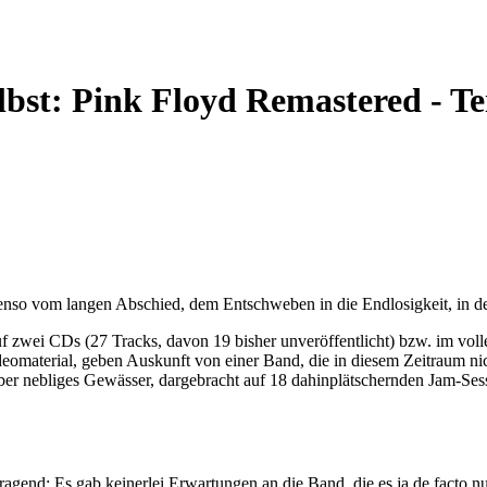
lbst: Pink Floyd Remastered - Tei
enso vom langen Abschied, dem Entschweben in die Endlosigkeit, in de
 zwei CDs (27 Tracks, davon 19 bisher unveröffentlicht) bzw. im vol
deomaterial, geben Auskunft von einer Band, die in diesem Zeitraum ni
 über nebliges Gewässer, dargebracht auf 18 dahinplätschernden Jam-S
ragend: Es gab keinerlei Erwartungen an die Band, die es ja de facto 