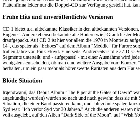
Plattenfirma leider nur die Doppel-CD zur Verfügung gestellt hat, kan
Frühe Hits und unveröffentlichte Versionen
CD 1 bietet u.a. altbekannte Klassiker in den altbekannten Versione
Eugene". Andere ebenso bekannte alte Hadern wie "Grantchester Mead
draufgepackt. Auf CD 2 ist hier vor allem die 1970 in Montreux auf
14", das später als "Echoes" auf dem Album "Meddle" für Furore sorgen
frühen Jahre von Pink Floyd. Einerseits. Andrerseits ist die 27-Disc-
Segmente unterteilt, und - aufgepasst! - mit einer Ausnahme wird jed
wenigstens entscheiden, ob man eine weitere Ausgabe vom Konzert "P
herhalten, um ein paar mehr als hörenswerte Raritäten aus dem Hau
Blöde Situation
Irgendwann, das Debüt-Album "The Piper at the Gates of Dawn" war b
angekündigt wurden) wurden so nach und nach gewahr, dass sie mit Sy
Situation, die einer Band passieren kann, und Jahrzehnte später, kur
Syd war: "Ich verlor Syd vor 30 Jahren." Auch die anderen waren ni
voll ausgelebt, auf den Alben "Dark Side of the Moon", auf "Wish Y