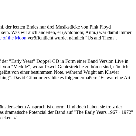
 der letzten Endes nur drei Musikstücke von Pink Floyd
u sein. Was wir auch änderten, er (Antonioni; Anm.) war damit immer
e of the Moon
veröffentlicht wurde, nämlich "Us and Them".
auf der "Early Years" Doppel-CD in Form einer Band Version Live in
d von "Meddle", worauf zwei Geniestreiche zu hören sind, nämlich
gelöst von einer bestimmten Note, während Wright am Klavier
thing". David Gilmour erzählte es folgendermaßen: "Es war eine Art
ünstlerischem Anspruch ist enorm. Und doch haben sie trotz der
t das dramatische Potenzial der Band auf "The Early Years 1967 - 1972"
ecken. //