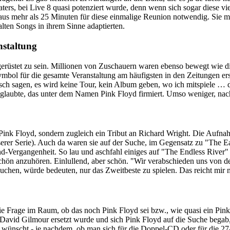
ters, bei Live 8 quasi potenziert wurde, denn wenn sich sogar diese vi
itaus mehr als 25 Minuten für diese einmalige Reunion notwendig. Sie m
 alten Songs in ihrem Sinne adaptierten.
staltung
 gerüstet zu sein. Millionen von Zuschauern waren ebenso bewegt wi
Symbol für die gesamte Veranstaltung am häufigsten in den Zeitungen e
sch sagen, es wird keine Tour, kein Album geben, wo ich mitspiele … da
laubte, das unter dem Namen Pink Floyd firmiert. Umso weniger, nac
d Pink Floyd, sondern zugleich ein Tribut an Richard Wright. Die Au
erer Serie). Auch da waren sie auf der Suche, im Gegensatz zu "The Ear
-Vergangenheit. So lau und aschfahl einiges auf "The Endless River" i
 schön anzuhören. Einlullend, aber schön. "Wir verabschieden uns vo
suchen, würde bedeuten, nur das Zweitbeste zu spielen. Das reicht mir n
 Frage im Raum, ob das noch Pink Floyd sei bzw., wie quasi ein Pink F
on David Gilmour ersetzt wurde und sich Pink Floyd auf die Suche bega
bst wünscht - je nachdem, ob man sich für die Doppel-CD oder für di