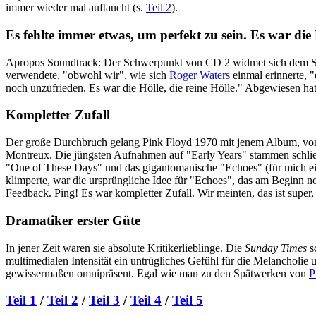
immer wieder mal auftaucht (s.
Teil 2
).
Es fehlte immer etwas, um perfekt zu sein. Es war die H
Apropos Soundtrack: Der Schwerpunkt von CD 2 widmet sich dem Sou
verwendete, "obwohl wir", wie sich
Roger Waters
einmal erinnerte, 
noch unzufrieden. Es war die Hölle, die reine Hölle." Abgewiesen hat
Kompletter Zufall
Der große Durchbruch gelang Pink Floyd 1970 mit jenem Album, von
Montreux. Die jüngsten Aufnahmen auf "Early Years" stammen schli
"One of These Days" und das gigantomanische "Echoes" (für mich ein
klimperte, war die ursprüngliche Idee für "Echoes", das am Beginn n
Feedback. Ping! Es war kompletter Zufall. Wir meinten, das ist supe
Dramatiker erster Güte
In jener Zeit waren sie absolute Kritikerlieblinge. Die
Sunday Times
sc
multimedialen Intensität ein untrügliches Gefühl für die Melancholie 
gewissermaßen omnipräsent. Egal wie man zu den Spätwerken von
P
Teil 1
/
Teil 2
/
Teil 3
/
Teil 4
/
Teil 5