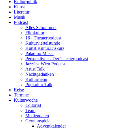
Kulturpolitik
Kunst
Literatur
Musik
Podcast
Alles Schrammel
Filmkultur
16+ Theaterpodcast
Kulturviertelstunde
Kunst.Kultur.Diskurs
Paladino Music
Perspektiven - Der Theaterpodcast
Jazzfest Wien Podcast
Artist Talk
Nachtgedanken
Kulturmenü
Popkultur Talk
Reise
Termine
Kulturwoche
Editorial
Team
Mediendaten
Gewinnspiele
Adventkalender