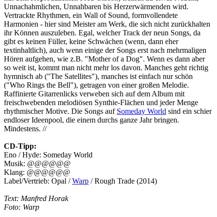
Unnachahmlichen, Unnahbaren bis Herzerwärmenden wird.
Vertrackte Rhythmen, ein Wall of Sound, formvollendete
Harmonien - hier sind Meister am Werk, die sich nicht zurückhalten
ihr Können auszuleben. Egal, welcher Track der neun Songs, da
gibt es keinen Füller, keine Schwächen (wenn, dann eher
textinhaltlich), auch wenn einige der Songs erst nach mehrmaligen
Hören aufgehen, wie z.B. "Mother of a Dog". Wenn es dann aber
so weit ist, kommt man nicht mehr los davon. Manches geht richtig
hymnisch ab ("The Satellites"), manches ist einfach nur schön
("Who Rings the Bell"), getragen von einer großen Melodie.
Raffinierte Gitarrenlicks verweben sich auf dem Album mit
freischwebenden melodiösen Synthie-Flächen und jeder Menge
rhythmischer Motive. Die Songs auf
Someday World
sind ein schier
endloser Ideenpool, die einem durchs ganze Jahr bringen.
Mindestens. //
CD-Tipp:
Eno / Hyde: Someday World
Musik: @@@@@@
Klang: @@@@@@
Label/Vertrieb: Opal /
Warp
/ Rough Trade (2014)
Text: Manfred Horak
Foto: Warp