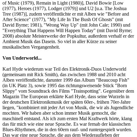
of Music (1979), Remain in Light (1980)], David Bowie [Low
(1977), Heroes (1977), Lodger (1979)] und U2 [u.a. The Joshua
Tree (1987)], zudem veröffentlichte er mit Alben wie "Before and
After Science" (1977), "My Life In The Bush Of Ghosts" (mit
David Byrne; 1981), "Wrong Way Up" (mit John Cale; 1990) und
"Everything That Happens Will Happen Today" (mit David Byrne;
2008) absolute Meisterwerke der Popkultur, außerdem verhalf er der
Ambient Musik das Dasein. So viel in aller Kürze zu seiner
musikalischen Vergangenheit.
Von Underworld...
Karl Hyde wiederum war Teil des Elektronik-Duos Underworld
(gemeinsam mit Rick Smith), das zwischen 1988 und 2010 acht
Alben veröffentlichte, darunter 1999 das Album "Beaucoup Fish"
(in UK Platz 3), sowie 1995 das richtungsweisende Stück "Born
Slippy" vom Soundtrack des Films "Trainspotting". Gegenüber dem
Magazin The European erklärte Karl Hyde, dass seine Wurzeln in
der deutschen Elektronikmusik der späten 60er-, frühen 70er-Jahre
liegen, "kombiniert mit jeder Art von Musik, die wir als Jugendliche
mochten. Wir haben aber schon immer Musik gemocht, die
maschinell entstand. Als ich zum ersten Mal Kraftwerk hörte, klang
das für mich wie eine neue Sprache. Es war fernab der klassischen
Blues-Rhythmen, die in den 60ern rauf- und runtergespielt wurden.
Das war eine neue Sprache, die aus dem Wiederaufleben der