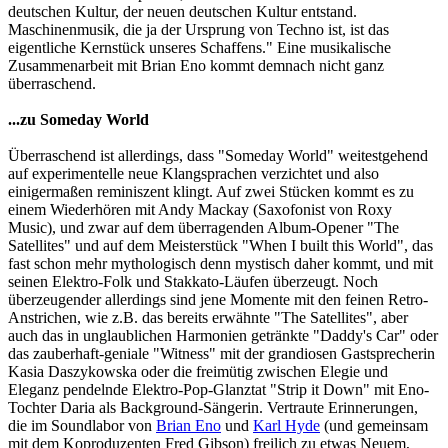
deutschen Kultur, der neuen deutschen Kultur entstand.
Maschinenmusik, die ja der Ursprung von Techno ist, ist das
eigentliche Kernstück unseres Schaffens." Eine musikalische
Zusammenarbeit mit Brian Eno kommt demnach nicht ganz
überraschend.
...zu Someday World
Überraschend ist allerdings, dass "Someday World" weitestgehend
auf experimentelle neue Klangsprachen verzichtet und also
einigermaßen reminiszent klingt. Auf zwei Stücken kommt es zu
einem Wiederhören mit Andy Mackay (Saxofonist von Roxy
Music), und zwar auf dem überragenden Album-Opener "The
Satellites" und auf dem Meisterstück "When I built this World", das
fast schon mehr mythologisch denn mystisch daher kommt, und mit
seinen Elektro-Folk und Stakkato-Läufen überzeugt. Noch
überzeugender allerdings sind jene Momente mit den feinen Retro-
Anstrichen, wie z.B. das bereits erwähnte "The Satellites", aber
auch das in unglaublichen Harmonien getränkte "Daddy's Car" oder
das zauberhaft-geniale "Witness" mit der grandiosen Gastsprecherin
Kasia Daszykowska oder die freimütig zwischen Elegie und
Eleganz pendelnde Elektro-Pop-Glanztat "Strip it Down" mit Eno-
Tochter Daria als Background-Sängerin. Vertraute Erinnerungen,
die im Soundlabor von
Brian Eno
und
Karl Hyde
(und gemeinsam
mit dem Koproduzenten Fred Gibson) freilich zu etwas Neuem,