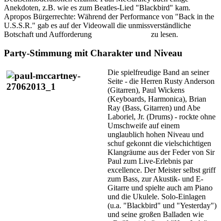
Anekdoten, z.B. wie es zum Beatles-Lied "Blackbird" kam.
Apropos Bürgerrechte: Während der Performance von "Back in the
U.S.S.R." gab es auf der Videowall die unmissverständliche
Botschaft und Aufforderung
Free Pussy Riot!
zu lesen.
Party-Stimmung mit Charakter und Niveau
Die spielfreudige Band an seiner
Seite - die Herren Rusty Anderson
(Gitarren), Paul Wickens
(Keyboards, Harmonica), Brian
Ray (Bass, Gitarren) und Abe
Laboriel, Jr. (Drums) - rockte ohne
Umschweife auf einem
unglaublich hohen Niveau und
schuf gekonnt die vielschichtigen
Klangräume aus der Feder von Sir
Paul zum Live-Erlebnis par
excellence. Der Meister selbst griff
zum Bass, zur Akustik- und E-
Gitarre und spielte auch am Piano
und die Ukulele. Solo-Einlagen
(u.a. "Blackbird" und "Yesterday")
und seine großen Balladen wie