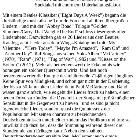
Spektakel mit enormem Unterhaltungsfaktor.
Mit einem Beatles-Klassiker ("Eight Days A Week") begann die
dreistündige musikalische Tour de Force mit all ihren übergroßen
Liedern - und mit der "Abbey Road" Trilogie "Golden
Slumbers/Carry That Weight/The End" schloss dieser großartige
Liederabend. Dazwischen gab es 26 Lieder aus dem Beatles-
Katalog, acht Lieder aus dem Wings-Katalog und mit "My
Valentine", "Here Today", "Maybe I'm Amazed", "Ram On" und
"Another Day" fünf Songs aus seinen Solo-Alben "McCartney"
(1970), "Ram" (1971), "Tug of War" (1982) und "Kisses on the
Bottom" (2012).
M
ehr als bemerkenswert die Erkenntnis wie
homogen ein solcher Querschnitt wirkt. Und fast noch
bemerkenswerter die Energie des mittlerweile 71-jährigen Jünglings.
Keine Spur von Müdigkeit, und schon gar nicht in der Darbietung
der bis zu 50 Jahre alten Lieder, denn Paul McCartney und Band
wissen ganz einfach, wie es geht die Lieder frisch zu halten, einen
neuen Drive zu zünden, die Dynamik der Songs mit größt möglicher
Sensibilität in die Gegenwart zu hieven - und es sind ja nicht
irgendwelche Lieder, sondern quasi die Quintessenz der
Popularkultur. Mit seinen charmant zu bezeichnenden
Deutschkenntnissen unterhielt er zudem das Publikum und trug so
unwillkürlich dazu bei, dass die Stimmung während dieser drei
Stunden nie zum Erliegen kam. Neben den spaßigen
Deutschmoderationen erzählte Paul McCartney auch einige