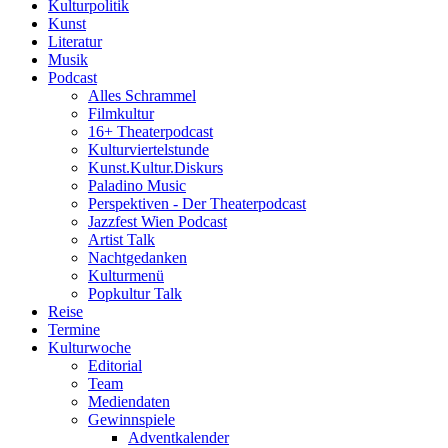
Kulturpolitik
Kunst
Literatur
Musik
Podcast
Alles Schrammel
Filmkultur
16+ Theaterpodcast
Kulturviertelstunde
Kunst.Kultur.Diskurs
Paladino Music
Perspektiven - Der Theaterpodcast
Jazzfest Wien Podcast
Artist Talk
Nachtgedanken
Kulturmenü
Popkultur Talk
Reise
Termine
Kulturwoche
Editorial
Team
Mediendaten
Gewinnspiele
Adventkalender