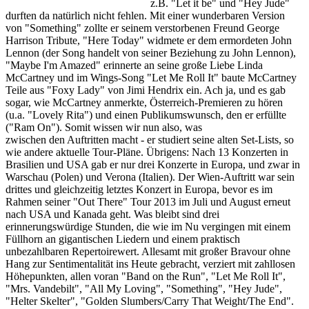
z.B. "Let it be" und "Hey Jude"
durften da natürlich nicht fehlen. Mit einer wunderbaren Version
von "Something" zollte er seinem verstorbenen Freund George
Harrison Tribute, "Here Today" widmete er dem ermordeten John
Lennon (der Song handelt von seiner Beziehung zu John Lennon),
"Maybe I'm Amazed" erinnerte an seine große Liebe Linda
McCartney und im Wings-Song "Let Me Roll It" baute McCartney
Teile aus "Foxy Lady" von Jimi Hendrix ein. Ach ja, und es gab
sogar, wie McCartney anmerkte, Österreich-Premieren zu hören
(u.a. "Lovely Rita") und einen Publikumswunsch, den er erfüllte
("Ram On"). Somit wissen wir nun also, was
Paul McCartney
zwischen den Auftritten macht - er studiert seine alten Set-Lists, so
wie andere aktuelle Tour-Pläne. Übrigens: Nach 13 Konzerten in
Brasilien und USA gab er nur drei Konzerte in Europa, und zwar in
Warschau (Polen) und Verona (Italien). Der Wien-Auftritt war sein
drittes und gleichzeitig letztes Konzert in Europa, bevor es im
Rahmen seiner "Out There" Tour 2013 im Juli und August erneut
nach USA und Kanada geht. Was bleibt sind drei
erinnerungswürdige Stunden, die wie im Nu vergingen mit einem
Füllhorn an gigantischen Liedern und einem praktisch
unbezahlbaren Repertoirewert. Allesamt mit großer Bravour ohne
Hang zur Sentimentalität ins Heute gebracht, verziert mit zahllosen
Höhepunkten, allen voran "Band on the Run", "Let Me Roll It",
"Mrs. Vandebilt", "All My Loving", "Something", "Hey Jude",
"Helter Skelter", "Golden Slumbers/Carry That Weight/The End".