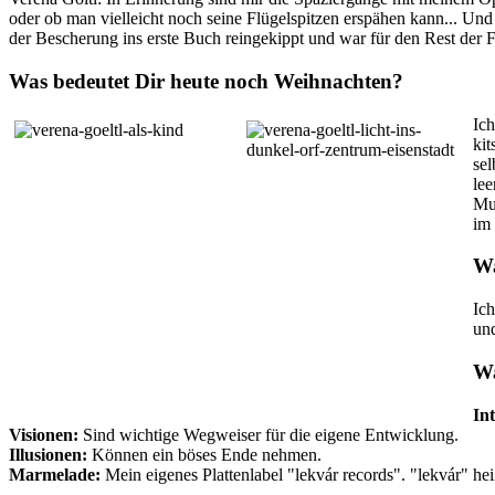
oder ob man vielleicht noch seine Flügelspitzen erspähen kann... Un
der Bescherung ins erste Buch reingekippt und war für den Rest der Fe
Was bedeutet Dir heute noch Weihnachten?
Ich
kit
sel
lee
Mu
im
Wa
Ich
und
Wa
In
Visionen:
Sind wichtige Wegweiser für die eigene Entwicklung.
Illusionen:
Können ein böses Ende nehmen.
Marmelade:
Mein eigenes Plattenlabel "lekvár records". "lekvár" 