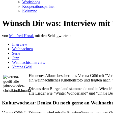
Workshops
Kooperationspartner
Kolumne
Wünsch Dir was: Interview mit 
von
Manfred Horak
mit den Schlagworten:
Interview
Weihnachten
Serie
Jazz
Weihnachtsinterview
Verena Göltl
Ein neues Album beschert uns Verena Göltl mit "Ver
ein weihnachtliches Kindheitsfoto und fragten nach, w
Die aus dem Burgenland stammende und in Wien leben
alte Lieder wie "Winter Wonderland" und "Jingle Bel
Kulturwoche.at: Denkst Du noch gerne an Weihnacht
Verena Göltl: In Erinnerung sind mir die Spaziergänge mit meinem O