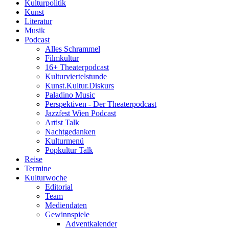
Kulturpolitik
Kunst
Literatur
Musik
Podcast
Alles Schrammel
Filmkultur
16+ Theaterpodcast
Kulturviertelstunde
Kunst.Kultur.Diskurs
Paladino Music
Perspektiven - Der Theaterpodcast
Jazzfest Wien Podcast
Artist Talk
Nachtgedanken
Kulturmenü
Popkultur Talk
Reise
Termine
Kulturwoche
Editorial
Team
Mediendaten
Gewinnspiele
Adventkalender