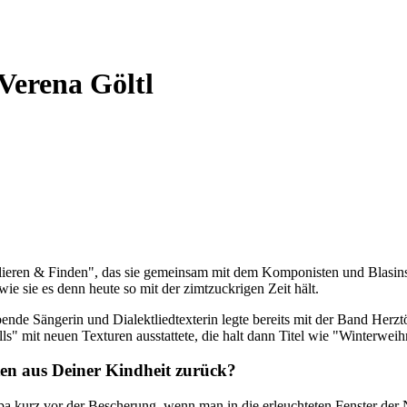
Verena Göltl
lieren & Finden", das sie gemeinsam mit dem Komponisten und Blasinst
ie sie es denn heute so mit der zimtzuckrigen Zeit hält.
de Sängerin und Dialektliedtexterin legte bereits mit der Band Herz
ls" mit neuen Texturen ausstattete, die halt dann Titel wie "Winterwe
en aus Deiner Kindheit zurück?
pa kurz vor der Bescherung, wenn man in die erleuchteten Fenster der