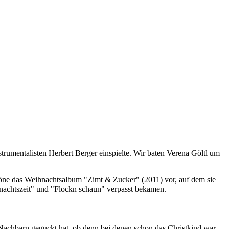
rumentalisten Herbert Berger einspielte. Wir baten Verena Göltl um
töne das Weihnachtsalbum "Zimt & Zucker" (2011) vor, auf dem sie
ihnachtszeit" und "Flockn schaun" verpasst bekamen.
 Nachbarn geguckt hat, ob denn bei denen schon das Christkind war