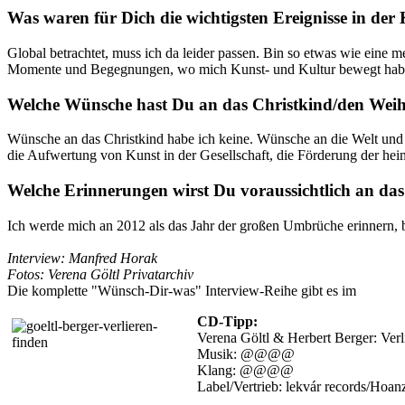
Was waren für Dich die wichtigsten Ereignisse in der
Global betrachtet, muss ich da leider passen. Bin so etwas wie eine m
Momente und Begegnungen, wo mich Kunst- und Kultur bewegt haben, 
Welche Wü
nsche hast Du an das Christkind/den Weih
Wünsche an das Christkind habe ich keine. Wünsche an die Welt und Ih
die Aufwertung von Kunst in der Gesellschaft, die Förderung der he
Welche Erinnerungen wi
rst Du voraussichtlich an da
Ich werde mich an 2012 als das Jahr der großen Umbrüche erinnern, b
Interview: Manfred Horak
Fotos: Verena Göltl Privatarchiv
Die komplette "Wünsch-Dir-was" Interview-Reihe gibt es im
E-Zine
CD-Tipp:
Verena Göltl & Herbert Berger: Ver
Musik: @@@@
Klang: @@@@
Label/Vertrieb: lekvár records/Hoan