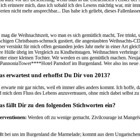
d ich erinnere mich, dass ich sobald ich des Lesens mächtig war, mir
rien nicht mehr ansprechbar... Das habe ich geliebt, dieses Fallenlass
 mag die Weihnachtszeit, wo man es sich gemütlich macht, Tee trinkt,
schigen Christbaum-schmuck gustiert, die angestaubten Weihnachts-CD
ber versinkt für mich offen gestanden jedes Jahr mehr in einer Art glei
re Hülle übrig im Vergleich zu Kindheitstagen. Weihnachten verbringe i
tter einer kleinen Tochter. Wir werden es uns gemütlich machen. Neu
 PannoniaTower****Hotel Parndorf im Burgenland. Wer also ins neue J
s erwartest und erhoffst Du Dir von 2013?
 erwarte mir gar nichts, weil eh immer alles anders kommt. Ich hoffe,
 mich dem Fluss des Lebens anzuvertrauen, ohne mich dabei selbst zu 
s fällt Dir zu
den folgenden Stichworten ein?
terventionen:
Werden oft zu wenige gemacht. Zivilcourage ist Mangelwa
heißt bei uns im Burgenland die Marmelade; kommt aus dem Ungarischen