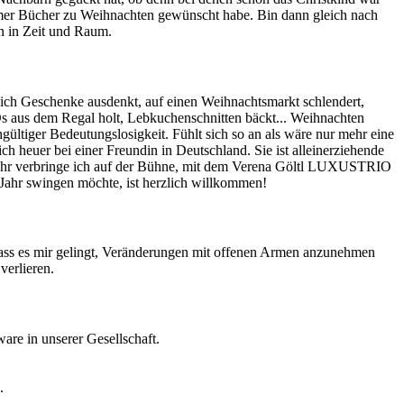
 immer Bücher zu Weihnachten gewünscht habe. Bin dann gleich nach
en in Zeit und Raum.
 sich Geschenke ausdenkt, auf einen Weihnachtsmarkt schlendert,
s aus dem Regal holt, Lebkuchenschnitten bäckt... Weihnachten
chgültiger Bedeutungslosigkeit. Fühlt sich so an als wäre nur mehr eine
ch heuer bei einer Freundin in Deutschland. Sie ist alleinerziehende
jahr verbringe ich auf der Bühne, mit dem Verena Göltl LUXUSTRIO
ahr swingen möchte, ist herzlich willkommen!
 dass es mir gelingt, Veränderungen mit offenen Armen anzunehmen
verlieren.
re in unserer Gesellschaft.
.