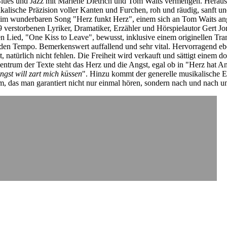
Blues und Jazz mit Marlene Dietrich und Tom Waits vermengen. Herau
kalische Präzision voller Kanten und Furchen, roh und räudig, sanft un
r im wunderbaren Song "Herz funkt Herz", einem sich an Tom Waits a
erstorbenen Lyriker, Dramatiker, Erzähler und Hörspielautor Gert Jon
en Lied, "One Kiss to Leave", bewusst, inklusive einem originellen Tr
n Tempo. Bemerkenswert auffallend und sehr vital. Hervorragend eben
t, natürlich nicht fehlen. Die Freiheit wird verkauft und sättigt einem d
ntrum der Texte steht das Herz und die Angst, egal ob in "Herz hat Ang
Angst will zart mich küssen
". Hinzu kommt der generelle musikalische E
um, das man garantiert nicht nur einmal hören, sondern nach und nach