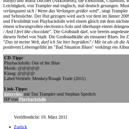
Banjo) und Maria Düchler (Akkordeon), die Elektronik, Chansons, 
Leichtigkeit, von Trampler mal englisch, mal deutsch gesungen. Musi
verlangsamt sich / Wenn das Verlangen größer wird
", singt Trample
und Sehnsüchte. Der Hut gezogen wird auch vor dem im Jänner 2009 v
und Flexibilität von Playbackdolls wird einem gleich mit dem nächst
einem schwungvollen electronics-Solo und überhaupt einem drängende
/ And I feel like chocolate
". Die Großstadt darf, wie bereits angedeute
diesem Nebel von Stadt. Die Großstadtkälte als einsamer Blues. Im Ze
"
Das ist meine Welt, darf ich Sie hier begrüßen? / Mir ist als ob die 
positivem Lebensgefühl im "Bad Situation Blues" verklingt ein Alb
CD-Tipp:
Playbackdolls: Out of the Blue
Musik: @@@@@
Klang: @@@@
Label/Vertrieb: Monkey/Rough Trade (2011)
Link-Tipps:
Interview
mit Tini Trampler und Stephan Sperlich
HP von
Playbackdolls
Veröffentlicht: 19. März 2011
Zurück