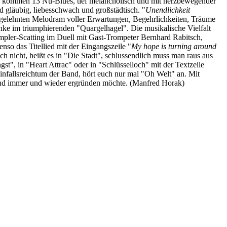
s kommen 13 Nu-Blues, tief melancholisch und mit herzbewegender
d gläubig, liebesschwach und großstädtisch. "
Unendlichkeit
ngelehnten Melodram voller Erwartungen, Begehrlichkeiten, Träume
ke im triumphierenden "Quargelhagel". Die musikalische Vielfalt
ampler-Scatting im Duell mit Gast-Trompeter Bernhard Rabitsch,
so das Titellied mit der Eingangszeile "
My hope is turning around
och nicht, heißt es in "Die Stadt", schlussendlich muss man raus aus
st", in "Heart Attrac" oder in "Schlüsselloch" mit der Textzeile
infallsreichtum der Band, hört euch nur mal "Oh Welt" an. Mit
 und immer und wieder ergründen möchte. (Manfred Horak)