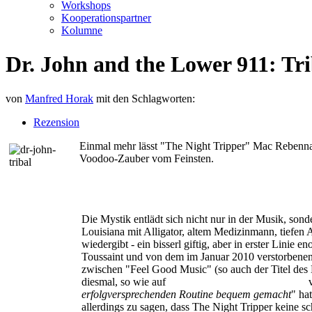
Workshops
Kooperationspartner
Kolumne
Dr. John and the Lower 911: Tri
von
Manfred Horak
mit den Schlagworten:
Rezension
Einmal mehr lässt "The Night Tripper" Mac Rebennac
Voodoo-Zauber vom Feinsten.
Die Mystik entlädt sich nicht nur in der Musik, so
Louisiana mit Alligator, altem Medizinmann, tiefen 
wiedergibt - ein bisserl giftig, aber in erster Lini
Toussaint und von dem im Januar 2010 verstorbenen 
zwischen "Feel Good Music" (so auch der Titel des
diesmal, so wie auf
N'Awlinz: Dis Dat or d'Udda
v
erfolgversprechenden Routine bequem gemacht
" ha
allerdings zu sagen, dass The Night Tripper keine s