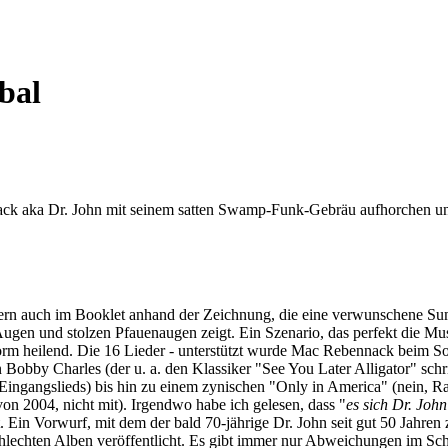
bal
k aka Dr. John mit seinem satten Swamp-Funk-Gebräu aufhorchen und l
ndern auch im Booklet anhand der Zeichnung, die eine verwunschene Su
Augen und stolzen Pfauenaugen zeigt. Ein Szenario, das perfekt die Mu
e enorm heilend. Die 16 Lieder - unterstützt wurde Mac Rebennack beim 
Bobby Charles (der u. a. den Klassiker "See You Later Alligator" sch
 Eingangslieds) bis hin zu einem zynischen "Only in America" (nein,
on 2004, nicht mit). Irgendwo habe ich gelesen, dass "
es sich Dr. John
t. Ein Vorwurf, mit dem der bald 70-jährige Dr. John seit gut 50 Jahren zu
chlechten Alben veröffentlicht. Es gibt immer nur Abweichungen im Schä