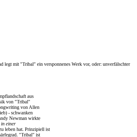
egt mit "Tribal" ein versponnenes Werk vor, oder: unverfälschter
mpflandschaft aus
sik von "Tribal"
Songwriting von Allen
rieb) - schwanken
 Randy Newman wirkte
 in einer
 leben hat. Prinzipiell ist
rfegrad. "Tribal" ist