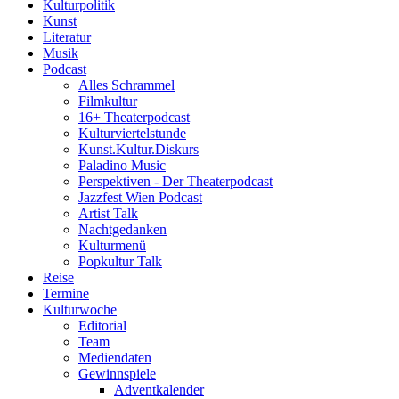
Kulturpolitik
Kunst
Literatur
Musik
Podcast
Alles Schrammel
Filmkultur
16+ Theaterpodcast
Kulturviertelstunde
Kunst.Kultur.Diskurs
Paladino Music
Perspektiven - Der Theaterpodcast
Jazzfest Wien Podcast
Artist Talk
Nachtgedanken
Kulturmenü
Popkultur Talk
Reise
Termine
Kulturwoche
Editorial
Team
Mediendaten
Gewinnspiele
Adventkalender