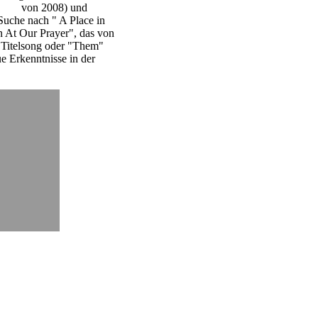
rgot
von 2008) und
 Suche nach " A Place in
n At Our Prayer", das von
m Titelsong oder "Them"
ue Erkenntnisse in der
Dr.