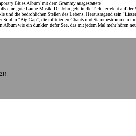
temporary Blues Album' mit dem Grammy ausgestattete
City that care fo
ls eine gute Laune Musik. Dr. John geht in die Tiefe, erreicht auf der
e und die bedrohlichen Stellen des Lebens. Herausragend sein "Lisse
er Soul in "Big Gap", die raffinierten Chants und Stammestrommeln i
in Album wie ein dunkler, tiefer See, das mit jedem Mal mehr hören ne
21}