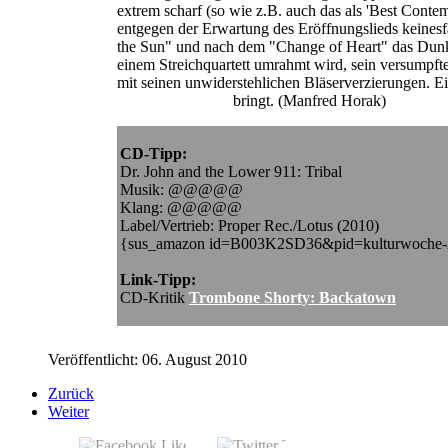
extrem scharf (so wie z.B. auch das als 'Best Con
entgegen der Erwartung des Eröffnungslieds keinesfal
the Sun" und nach dem "Change of Heart" das Dunkl
einem Streichquartett umrahmt wird, sein versumpft
mit seinen unwiderstehlichen Bläserverzierungen. E
John-Forschung
bringt. (Manfred Horak)
CD-Tipp:
Dr. John and the Lower 911: Tribal
Musik: @@@@@
Klang: @@@@@
Label/Vertrieb: Proper Rec./Lotus (2010)
{sus_amazon id=B003K2SD36&pid=kulturwoche-
Link-Tipp:
CD-Kritik
Trombone Shorty: Backatown
Veröffentlicht: 06. August 2010
Zurück
Weiter