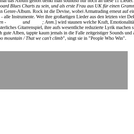
mal das Album gehört denkt man soundso nur noch an diese 11 Lieder
board
Blues Charts zu sein, und als erste Frau aus UK für einen Gram
in Genre-Album. Rock ist die Devise, wobei Armatrading erneut auf eine
alle Instrumente. Wer ihre großartigen Lieder aus den letzten vier D
en -
Willow
und
Rosie
; Anm.
] wird staunen welche Kraft, Emotionalit
rliches Gitarrenspiel, ihre aufs wesentliche reduzierte Lyrik machen s
h gute Alben, tappte kaum jemals in die Falle zeitgeistiger Sounds und 
 no mountain / That we can't climb
", singt sie in "People Who Win".
Jo