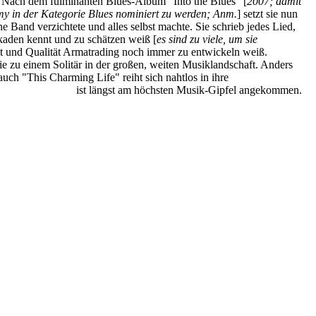
. Nach dem fulminanten Blues-Album "Into the Blues" [
2007; damit
my in der Kategorie Blues nominiert zu werden; Anm.
] setzt sie nun
 Band verzichtete und alles selbst machte. Sie schrieb jedes Lied,
ekaden kennt und zu schätzen weiß [
es sind zu viele, um sie
ät und Qualität Armatrading noch immer zu entwickeln weiß.
ie zu einem Solitär in der großen, weiten Musiklandschaft. Anders
auch "This Charming Life" reiht sich nahtlos in ihre
an Armatrading
ist längst am höchsten Musik-Gipfel angekommen.