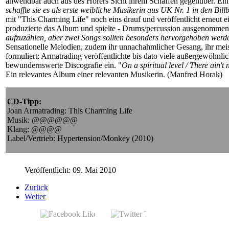
anwendbar auch aus des Hörers Sicht ihrem Schaffen gegenüber. Ein
schaffte sie es als erste weibliche Musikerin aus UK Nr. 1 in den Bill
mit "This Charming Life" noch eins drauf und veröffentlicht erneut e
produzierte das Album und spielte - Drums/percussion ausgenommen - 
aufzuzählen, aber zwei Songs sollten besonders hervorgehoben werd
Sensationelle Melodien, zudem ihr unnachahmlicher Gesang, ihr meiste
formuliert: Armatrading veröffentlichte bis dato viele außergewöhnlic
bewundernswerte Discografie ein. "
On a spiritual level / There ain't
Ein relevantes Album einer relevanten Musikerin. (Manfred Horak)
CD-Tipp:
Joan Armatrading: This Charming Life
Musik: @@@@@@
Klang: @@@@
Label/Vertrieb: Hypertension/Monkey (2010)
Veröffentlicht: 09. Mai 2010
Zurück
Weiter