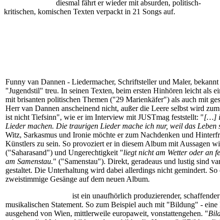
diesmal fährt er wieder mit absurden, politisch-
kritischen, komischen Texten verpackt in 21 Songs auf.
Funny van Dannen - Liedermacher, Schriftsteller und Maler, bekannt a
"Jugendstil" treu. In seinen Texten, beim ersten Hinhören leicht als 
mit brisanten politischen Themen ("29 Marienkäfer") als auch mit gesel
Herr van Dannen anscheinend nicht, außer die Leere selbst wird zum 
ist nicht Tiefsinn", wie er im Interview mit JUSTmag feststellt: "
[…] i
Lieder machen. Die traurigen Lieder mache ich nur, weil das Leben so i
Witz, Sarkasmus und Ironie möchte er zum Nachdenken und Hinterfrag
Künstlers zu sein. So provoziert er in diesem Album mit Aussagen wi
("Saharasand") und Ungerechtigkeit "
liegt nicht am Wetter oder an 
am Samenstau.
" ("Samenstau"). Direkt, geradeaus und lustig sind v
gestaltet. Die Unterhaltung wird dabei allerdings nicht gemindert. 
zweistimmige Gesänge auf dem neuen Album.
Funny van Dannen
ist ein unaufhörlich produzierender, schaffende
musikalischen Statement. So zum Beispiel auch mit "Bildung" - eine R
ausgehend von Wien, mittlerweile europaweit, vonstattengehen. "
Bil