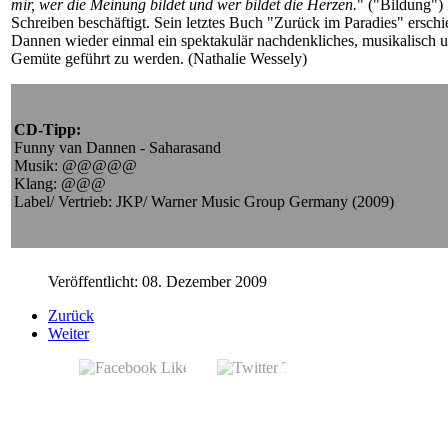
mir, wer die Meinung bildet und wer bildet die Herzen.
" ("Bildung")
Schreiben beschäftigt. Sein letztes Buch "Zurück im Paradies" ers
Dannen wieder einmal ein spektakulär nachdenkliches, musikalisch un
Gemüte geführt zu werden. (Nathalie Wessely)
CD-Tipp:
Funny van Dannen - Saharasand
Musik: @@@@@
Klang: @@@
Label/ Vertrieb: JKP/ Warner Music Group Germany (2009)
Veröffentlicht: 08. Dezember 2009
Zurück
Weiter