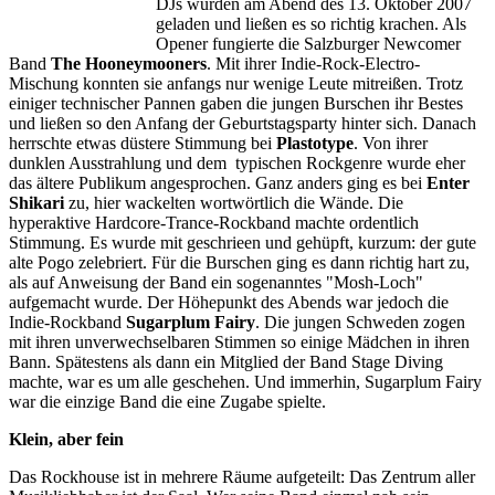
DJs wurden am Abend des 13. Oktober 2007
geladen und ließen es so richtig krachen. Als
Opener fungierte die Salzburger Newcomer
Band
The Hooneymooners
. Mit ihrer Indie-Rock-Electro-
Mischung konnten sie anfangs nur wenige Leute mitreißen. Trotz
einiger technischer Pannen gaben die jungen Burschen ihr Bestes
und ließen so den Anfang der Geburtstagsparty hinter sich. Danach
herrschte etwas düstere Stimmung bei
Plastotype
. Von ihrer
dunklen Ausstrahlung und dem
typischen Rockgenre wurde eher
das ältere Publikum angesprochen. Ganz anders ging es bei
Enter
Shikari
zu, hier wackelten wortwörtlich die Wände. Die
hyperaktive Hardcore-Trance-Rockband machte ordentlich
Stimmung. Es wurde mit geschrieen und gehüpft, kurzum: der gute
alte Pogo zelebriert. Für die Burschen ging es dann richtig hart zu,
als auf Anweisung der Band ein sogenanntes "Mosh-Loch"
aufgemacht wurde. Der Höhepunkt des Abends war jedoch die
Indie-Rockband
Sugarplum Fairy
. Die jungen Schweden zogen
mit ihren unverwechselbaren Stimmen so einige Mädchen in ihren
Bann. Spätestens als dann ein Mitglied der Band Stage Diving
machte, war es um alle geschehen. Und immerhin, Sugarplum Fairy
war die einzige Band die eine Zugabe spielte.
Klein, aber fein
Das Rockhouse ist in mehrere Räume aufgeteilt: Das Zentrum aller