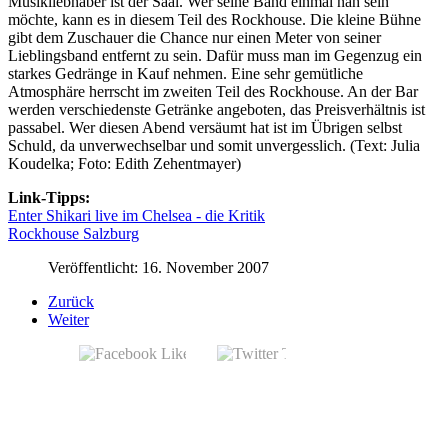
Musikliebhaber ist der Saal. Wer seine Band einmal nah sein
möchte, kann es in diesem Teil des Rockhouse. Die kleine Bühne
gibt dem Zuschauer die Chance nur einen Meter von seiner
Lieblingsband entfernt zu sein. Dafür muss man im Gegenzug ein
starkes Gedränge in Kauf nehmen. Eine sehr gemütliche
Atmosphäre herrscht im zweiten Teil des Rockhouse. An der Bar
werden verschiedenste Getränke angeboten, das Preisverhältnis ist
passabel. Wer diesen Abend versäumt hat ist im Übrigen selbst
Schuld, da unverwechselbar und somit unvergesslich. (Text: Julia
Koudelka; Foto: Edith Zehentmayer)
Link-Tipps:
Enter Shikari live im Chelsea - die Kritik
Rockhouse Salzburg
Veröffentlicht: 16. November 2007
Zurück
Weiter