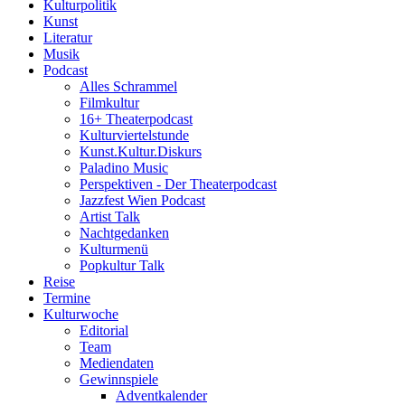
Kulturpolitik
Kunst
Literatur
Musik
Podcast
Alles Schrammel
Filmkultur
16+ Theaterpodcast
Kulturviertelstunde
Kunst.Kultur.Diskurs
Paladino Music
Perspektiven - Der Theaterpodcast
Jazzfest Wien Podcast
Artist Talk
Nachtgedanken
Kulturmenü
Popkultur Talk
Reise
Termine
Kulturwoche
Editorial
Team
Mediendaten
Gewinnspiele
Adventkalender