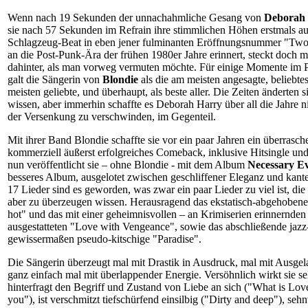
Wenn nach 19 Sekunden der unnachahmliche Gesang von
Deborah
sie nach 57 Sekunden im Refrain ihre stimmlichen Höhen erstmals aus
Schlagzeug-Beat in eben jener fulminanten Eröffnungsnummer "Tw
an die Post-Punk-Ära der frühen 1980er Jahre erinnert, steckt doch
dahinter, als man vorweg vermuten möchte. Für einige Momente im
galt die Sängerin von
Blondie
als die am meisten angesagte, beliebte
meisten geliebte, und überhaupt, als beste aller. Die Zeiten änderten s
wissen, aber immerhin schaffte es Deborah Harry über all die Jahre ni
der Versenkung zu verschwinden, im Gegenteil.
Mit ihrer Band Blondie schaffte sie vor ein paar Jahren ein überrasc
kommerziell äußerst erfolgreiches Comeback, inklusive Hitsingle un
nun veröffentlicht sie – ohne Blondie - mit dem Album
Necessary Ev
besseres Album, ausgelotet zwischen geschliffener Eleganz und kan
17 Lieder sind es geworden, was zwar ein paar Lieder zu viel ist, die
aber zu überzeugen wissen. Herausragend das ekstatisch-abgehobene
hot" und das mit einer geheimnisvollen – an Krimiserien erinnernden 
ausgestatteten "Love with Vengeance", sowie das abschließende jazz-
gewissermaßen pseudo-kitschige "Paradise".
Die Sängerin überzeugt mal mit Drastik in Ausdruck, mal mit Ausgel
ganz einfach mal mit überlappender Energie. Versöhnlich wirkt sie sel
hinterfragt den Begriff und Zustand von Liebe an sich ("What is Love
you"), ist verschmitzt tiefschürfend einsilbig ("Dirty and deep"), seh