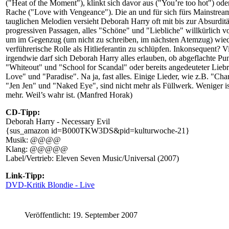
("Heat of the Moment"), klinkt sich davor aus ("You’re too hot") ode
Rache ("Love with Vengeance"). Die an und für sich fürs Mainstrea
tauglichen Melodien versieht Deborah Harry oft mit bis zur Absurdit
progressiven Passagen, alles "Schöne" und "Liebliche" willkürlich v
um im Gegenzug (um nicht zu schreiben, im nächsten Atemzug) wiede
verführerische Rolle als Hitlieferantin zu schlüpfen. Inkonsequent? Vi
irgendwie darf sich Deborah Harry alles erlauben, ob abgeflachte Pu
"Whiteout" und "School for Scandal" oder bereits angedeuteter Liebr
Love" und "Paradise". Na ja, fast alles. Einige Lieder, wie z.B. "C
"Jen Jen" und "Naked Eye", sind nicht mehr als Füllwerk. Weniger i
mehr. Weil’s wahr ist. (Manfred Horak)
CD-Tipp:
Deborah Harry - Necessary Evil
{sus_amazon id=B000TKW3DS&pid=kulturwoche-21}
Musik: @@@@
Klang: @@@@@
Label/Vertrieb: Eleven Seven Music/Universal (2007)
Link-Tipp:
DVD-Kritik Blondie - Live
Veröffentlicht: 19. September 2007