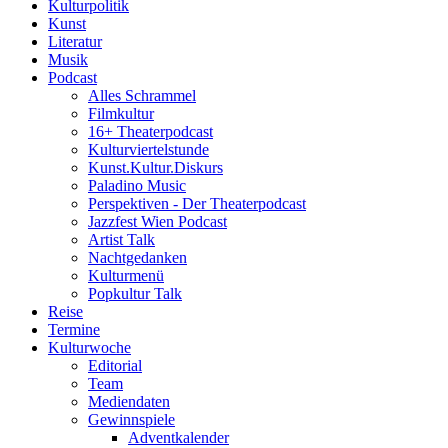
Kulturpolitik
Kunst
Literatur
Musik
Podcast
Alles Schrammel
Filmkultur
16+ Theaterpodcast
Kulturviertelstunde
Kunst.Kultur.Diskurs
Paladino Music
Perspektiven - Der Theaterpodcast
Jazzfest Wien Podcast
Artist Talk
Nachtgedanken
Kulturmenü
Popkultur Talk
Reise
Termine
Kulturwoche
Editorial
Team
Mediendaten
Gewinnspiele
Adventkalender