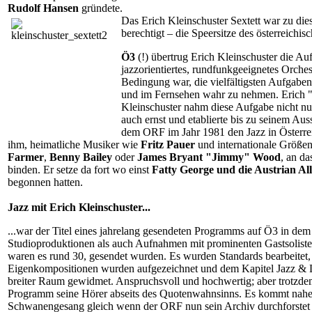
Rudolf Hansen
gründete.
Das Erich Kleinschuster Sextett war zu di
berechtigt – die Speersitze des österreichis
Ö3
(!) übertrug Erich Kleinschuster die Au
jazzorientiertes, rundfunkgeeignetes Orche
Bedingung war, die vielfältigsten Aufgab
und im Fernsehen wahr zu nehmen. Erich 
Kleinschuster nahm diese Aufgabe nicht n
auch ernst und etablierte bis zu seinem Au
dem ORF im Jahr 1981 den Jazz in Österre
ihm, heimatliche Musiker wie
Fritz Pauer
und internationale Größe
Farmer
,
Benny Bailey
oder
James Bryant "Jimmy" Wood
, an da
binden. Er setze da fort wo einst
Fatty George und die Austrian All
begonnen hatten.
Jazz mit Erich Kleinschuster...
...war der Titel eines jahrelang gesendeten Programms auf Ö3 in de
Studioproduktionen als auch Aufnahmen mit prominenten Gastsoliste
waren es rund 30, gesendet wurden. Es wurden Standards bearbeitet,
Eigenkompositionen wurden aufgezeichnet und dem Kapitel Jazz & 
breiter Raum gewidmet. Anspruchsvoll und hochwertig; aber trotzde
Programm seine Hörer abseits des Quotenwahnsinns. Es kommt nah
Schwanengesang gleich wenn der ORF nun sein Archiv durchforstet 