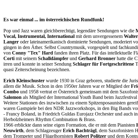
Es war einmal ... im österreichischen Rundfunk!
Pop und Jazz waren gleichberechtigt, legendäre Sendungen wie die
M
Vocal, Instrumental, International
mit dem unvergessenem
Walter
Langer
oder lateinamerikanisch dominierte Sendungen, moderiert v
gingen in den Äther. Selbst Countrymusik, vorgespielt und fachkund
von
Conny "Tex" Hard
fanden ihren Platz. Für das intellektuelle Fl
Corti
mit seinem
Schalldämpfer
und
Gerhard Bronner
hatte die C
irren und konnte in seiner Sendung
Schlager für Fortgeschrittene
T
quasi Zeiterscheinung bezeichnen.
Erich Kleinschuster
wurde 1930 in Graz geboren, studierte die Juris
allem die Musik. Schon in den 1950er Jahren war er Mitglied der
Fri
Combo
und 1958 vertrat er Österreich gemeinsam mit dem Saxofoni
Salomon
als Mitglied der International Youth Band beim Jazzfestiva
Weitere Stationen des inzwischen zu einem Spitzenposaunisten gerei
waren Gastspiele bei den NDR Jazzworkshops, in den Big Bands v
- Francy Boland, in Friedrich Guldas Eurojazz Orchester und auch in
Herbolzheimers Rhythm Combination & Brass.
1966 erblickte dann seine eigen Formation, die er mit dem Pianisten
Neuwirth
, dem Schlagzeuger
Erich Bachträgl
, dem Saxofonisten 
dem Trompeter und Flügelhornisten
Robert Politzer
und dem Kontra