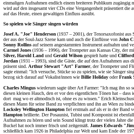
einmaligen Aufnahmen endlich einem breiteren Publikum zugängig 
wird auf den insgesamt vier CDs eine Vergangenheit präsentiert die a
auf das Heute, einen gewaltigen Einfluss ausübt.
So spielen wie Sänger singen würden
Josef A. "Joe" Henderson
(1937 – 2001), der Tenorsaxofonist aus 
der aus der Soul-Jazz Szene kam und auch die Einflüsse von
John C
Sonny Rollins
auf seinem angestammten Instrument aufnahm und ver
Carmel Jones
(1936 – 1996), der Trompeter aus Kansas City, der m
Silver, Harold Land
und
Gerald Wilson
gespielt hatte und
Cliffor
Jordan
(1931 – 1993), sind die Gäste, die auf den Aufnahmen aus d
präsent sind.
Arthur Stewart "Art" Farmer
, der Trompeter und Fl
sagte einmal: "Ich versuche, Stücke so zu spielen, wie sie Sänger si
bezog sich darauf auf Vokalist/innen wie
Billie Holiday
oder
Frank 
Charles Mingus
wiederum sagte über Art Farmer: "Ich mag ihn so se
diesen kleinen Hauch, den er vor den eigentlichen Tönen hat – dass i
dort mag wo er altmodisch ist, ohne es zu wissen." Erich Kleinschust
diesen Mann für seine Band zu verpflichten und ihn an Wien zu bind
Locksley Wellington Hampton
fiel erstmals auf als er in der Band 
Hampton
brillierte. Der Posaunist, Tubist und Komponist ist ebenfall
Aufnahmen zu hören und sein Sound klingt trotz der vielen Jahre die
Buckel hat noch immer frisch und zeitgemäß.
James Edwards "Ji
schließlich kam 1926 in Philadelphia zur Welt und kam Ende der 197