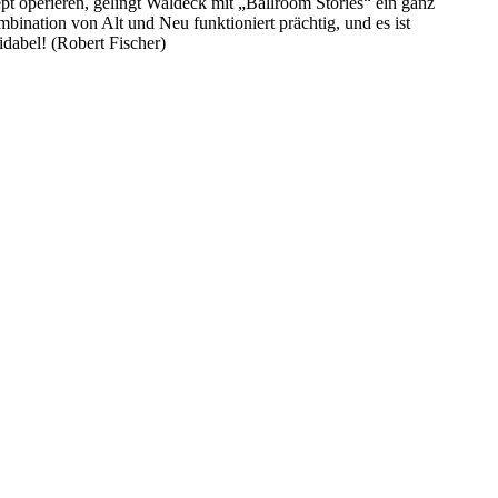
t operieren, gelingt Waldeck mit „Ballroom Stories“ ein ganz
ination von Alt und Neu funktioniert prächtig, und es ist
idabel! (Robert Fischer)