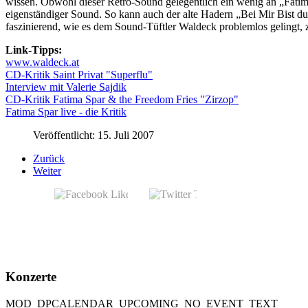
wissen. Obwohl dieser Retro-Sound gelegentlich ein wenig an „Fatima
eigenständiger Sound. So kann auch der alte Hadern „Bei Mir Bist du
faszinierend, wie es dem Sound-Tüftler Waldeck problemlos gelingt, z
Link-Tipps:
www.waldeck.at
CD-Kritik Saint Privat "Superflu"
Interview mit Valerie Sajdik
CD-Kritik Fatima Spar & the Freedom Fries "Zirzop"
Fatima Spar live - die Kritik
Veröffentlicht: 15. Juli 2007
Zurück
Weiter
Konzerte
MOD_DPCALENDAR_UPCOMING_NO_EVENT_TEXT