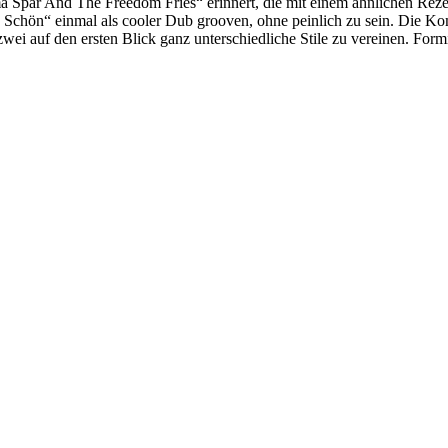
 Spar And The Freedom Fries“ erinnert, die mit einem ähnlichen Rezep
 Schön“ einmal als cooler Dub grooven, ohne peinlich zu sein. Die Komb
wei auf den ersten Blick ganz unterschiedliche Stile zu vereinen. Form