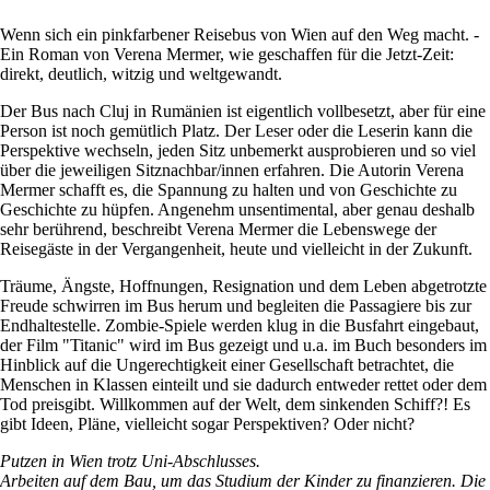
Wenn sich ein pinkfarbener Reisebus von Wien auf den Weg macht. -
Ein Roman von Verena Mermer, wie geschaffen für die Jetzt-Zeit:
direkt, deutlich, witzig und weltgewandt.
Der Bus nach Cluj in Rumänien ist eigentlich vollbesetzt, aber für eine
Person ist noch gemütlich Platz. Der Leser oder die Leserin kann die
Perspektive wechseln, jeden Sitz unbemerkt ausprobieren und so viel
über die jeweiligen Sitznachbar/innen erfahren. Die Autorin Verena
Mermer schafft es, die Spannung zu halten und von Geschichte zu
Geschichte zu hüpfen. Angenehm unsentimental, aber genau deshalb
sehr berührend, beschreibt Verena Mermer die Lebenswege der
Reisegäste in der Vergangenheit, heute und vielleicht in der Zukunft.
Träume, Ängste, Hoffnungen, Resignation und dem Leben abgetrotzte
Freude schwirren im Bus herum und begleiten die Passagiere bis zur
Endhaltestelle. Zombie-Spiele werden klug in die Busfahrt eingebaut,
der Film "Titanic" wird im Bus gezeigt und u.a. im Buch besonders im
Hinblick auf die Ungerechtigkeit einer Gesellschaft betrachtet, die
Menschen in Klassen einteilt und sie dadurch entweder rettet oder dem
Tod preisgibt. Willkommen auf der Welt, dem sinkenden Schiff?! Es
gibt Ideen, Pläne, vielleicht sogar Perspektiven? Oder nicht?
Putzen in Wien trotz Uni-Abschlusses.
Arbeiten auf dem Bau, um das Studium der Kinder zu finanzieren. Die