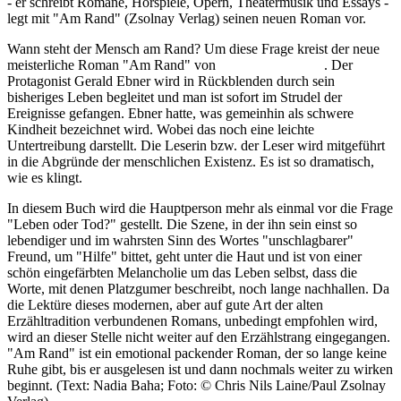
- er schreibt Romane, Hörspiele, Opern, Theatermusik und Essays -
legt mit "Am Rand" (Zsolnay Verlag) seinen neuen Roman vor.
Wann steht der Mensch am Rand? Um diese Frage kreist der neue
meisterliche Roman "Am Rand" von
Hans Platzgumer
. Der
Protagonist Gerald Ebner wird in Rückblenden durch sein
bisheriges Leben begleitet und man ist sofort im Strudel der
Ereignisse gefangen. Ebner hatte, was gemeinhin als schwere
Kindheit bezeichnet wird. Wobei das noch eine leichte
Untertreibung darstellt. Die Leserin bzw. der Leser wird mitgeführt
in die Abgründe der menschlichen Existenz. Es ist so dramatisch,
wie es klingt.
In diesem Buch wird die Hauptperson mehr als einmal vor die Frage
"Leben oder Tod?" gestellt. Die Szene, in der ihn sein einst so
lebendiger und im wahrsten Sinn des Wortes "unschlagbarer"
Freund, um "Hilfe" bittet, geht unter die Haut und ist von einer
schön eingefärbten Melancholie um das Leben selbst, dass die
Worte, mit denen Platzgumer beschreibt, noch lange nachhallen. Da
die Lektüre dieses modernen, aber auf gute Art der alten
Erzähltradition verbundenen Romans, unbedingt empfohlen wird,
wird an dieser Stelle nicht weiter auf den Erzählstrang eingegangen.
"Am Rand" ist ein emotional packender Roman, der so lange keine
Ruhe gibt, bis er ausgelesen ist und dann nochmals weiter zu wirken
beginnt. (Text: Nadia Baha; Foto: © Chris Nils Laine/Paul Zsolnay