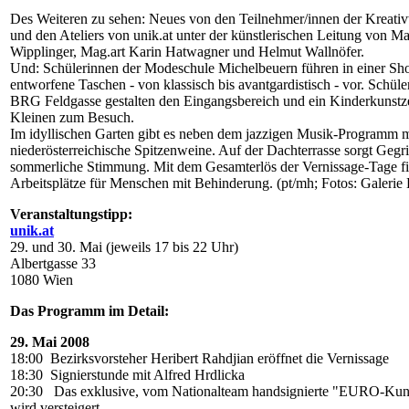
Des Weiteren zu sehen: Neues von den Teilnehmer/innen der Kreativ
und den Ateliers von unik.at unter der künstlerischen Leitung von Ma
Wipplinger, Mag.art Karin Hatwagner und Helmut Wallnöfer.
Und: Schülerinnen der Modeschule Michelbeuern führen in einer Sh
entworfene Taschen - von klassisch bis avantgardistisch - vor. Schüle
BRG Feldgasse gestalten den Eingangsbereich und ein Kinderkunstzel
Kleinen zum Besuch.
Im idyllischen Garten gibt es neben dem jazzigen Musik-Programm m
niederösterreichische Spitzenweine. Auf der Dachterrasse sorgt Gegril
sommerliche Stimmung. Mit dem Gesamterlös der Vernissage-Tage fin
Arbeitsplätze für Menschen mit Behinderung. (pt/mh; Fotos: Galerie H
Veranstaltungstipp:
unik.at
29. und 30. Mai (jeweils 17 bis 22 Uhr)
Albertgasse 33
1080 Wien
Das Programm im Detail:
29. Mai 2008
18:00 Bezirksvorsteher Heribert Rahdjian eröffnet die Vernissage
18:30 Signierstunde mit Alfred Hrdlicka
20:30 Das exklusive, vom Nationalteam handsignierte "EURO-Kun
wird versteigert