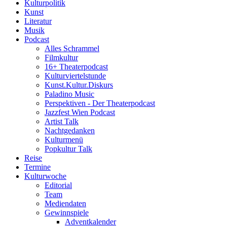
Kulturpolitik
Kunst
Literatur
Musik
Podcast
Alles Schrammel
Filmkultur
16+ Theaterpodcast
Kulturviertelstunde
Kunst.Kultur.Diskurs
Paladino Music
Perspektiven - Der Theaterpodcast
Jazzfest Wien Podcast
Artist Talk
Nachtgedanken
Kulturmenü
Popkultur Talk
Reise
Termine
Kulturwoche
Editorial
Team
Mediendaten
Gewinnspiele
Adventkalender