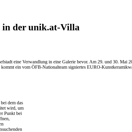
in der unik.at-Villa
osefstadt eine Verwandlung in eine Galerie bevor. Am 29. und 30. Mai 2
 es kommt ein vom ÖFB-Nationalteam signiertes EURO-Kunstkeramikwa
, bei dem das
itet wird, um
er Punkt bei
ffnen,
en
itssuchenden