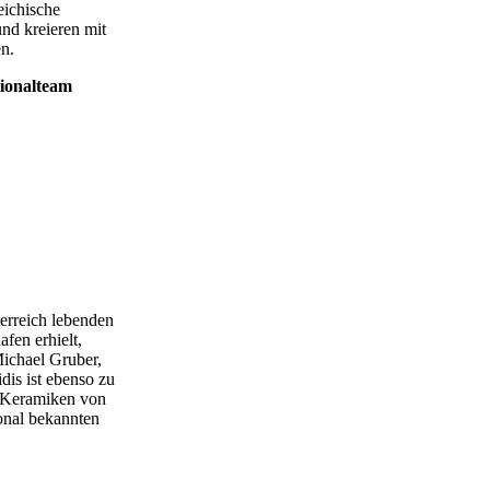
eichische
nd kreieren mit
n.
ionalteam
erreich lebenden
afen erhielt,
Michael Gruber,
is ist ebenso zu
 Keramiken von
onal bekannten