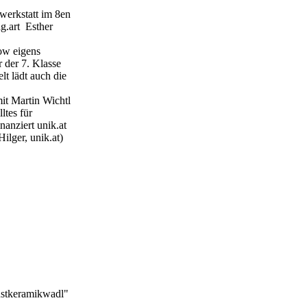
werkstatt im 8en
g.art Esther
ow eigens
r der 7. Klasse
t lädt auch die
it Martin Wichtl
ltes für
anziert unik.at
ilger, unik.at)
stkeramikwadl"