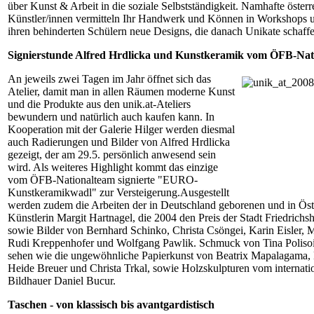
über Kunst & Arbeit in die soziale Selbstständigkeit. Namhafte österr
Künstler/innen vermitteln Ihr Handwerk und Können in Workshops u
ihren behinderten Schülern neue Designs, die danach Unikate schaffe
Signierstunde Alfred Hrdlicka und Kunstkeramik vom ÖFB-Nat
An jeweils zwei Tagen im Jahr öffnet sich das
Atelier, damit man in allen Räumen moderne Kunst
und die Produkte aus den unik.at-Ateliers
bewundern und natürlich auch kaufen kann. In
Kooperation mit der Galerie Hilger werden diesmal
auch Radierungen und Bilder von Alfred Hrdlicka
gezeigt, der am 29.5. persönlich anwesend sein
wird. Als weiteres Highlight kommt das einzige
vom ÖFB-Nationalteam signierte "EURO-
Kunstkeramikwadl" zur Versteigerung.Ausgestellt
werden zudem die Arbeiten der in Deutschland geborenen und in Öst
Künstlerin Margit Hartnagel, die 2004 den Preis der Stadt Friedrichsh
sowie Bilder von Bernhard Schinko, Christa Csöngei, Karin Eisler, 
Rudi Kreppenhofer und Wolfgang Pawlik. Schmuck von Tina Polisoid
sehen wie die ungewöhnliche Papierkunst von Beatrix Mapalagama,
Heide Breuer und Christa Trkal, sowie Holzskulpturen vom internati
Bildhauer Daniel Bucur.
Taschen - von klassisch bis avantgardistisch