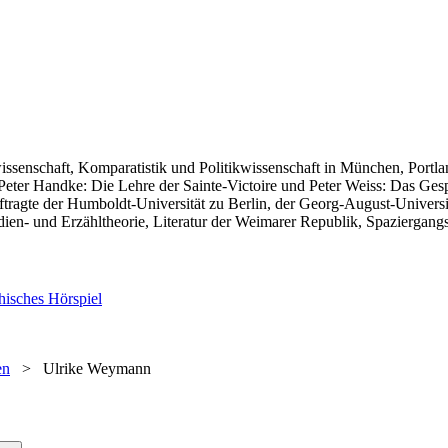
wissenschaft, Komparatistik und Politikwissenschaft in München, Portl
eter Handke: Die Lehre der Sainte-Victoire und Peter Weiss: Das Gesp
eauftragte der Humboldt-Universität zu Berlin, der Georg-August-Univer
ien- und Erzähltheorie, Literatur der Weimarer Republik, Spaziergangs-
hisches Hörspiel
en
>
Ulrike Weymann