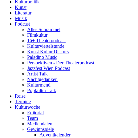
Kulturpolitik
Kunst
Literatur
Musik
Podcast
Alles Schrammel
Filmkultur
16+ Theaterpodcast
Kulturviertelstunde
Kunst.Kultur.Diskurs
Paladino Music
Perspektiven - Der Theaterpodcast
Jazzfest Wien Podcast
Artist Talk
Nachtgedanken
Kulturmenü
Popkultur Talk
Reise
Termine
Kulturwoche
Editorial
Team
Mediendaten
Gewinnspiele
Adventkalender