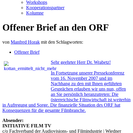
Workshops
Kooperationspartner
Kolumne
Offener Brief an den ORF
von
Manfred Horak
mit den Schlagworten:
Offener Brief
Sehr geehrter Herr Dr. Wrabetz!
In Fortsetzung unserer Pressekonferenz
vom 16. November 2007 und im
Nachhang zu den mit Ihnen geführten
Gesprächen erlauben wir uns nun, offen
an Sie persönlich heranzutreten: Die
österreichische Filmwirtschaft ist weiterhin
in Aufregung und Sorge. Die finanzielle Situation des ORF hat
Konsequenzen für die gesamte Filmbranche.
Absender:
INITIATIVE FILM TV
c/o Fachverband der Audiovisions- und Filmindustrie | Wiedner