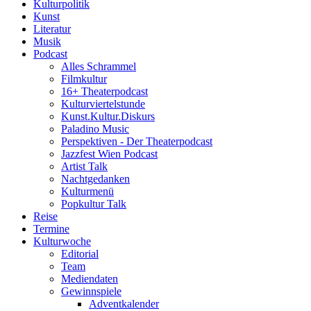
Kulturpolitik
Kunst
Literatur
Musik
Podcast
Alles Schrammel
Filmkultur
16+ Theaterpodcast
Kulturviertelstunde
Kunst.Kultur.Diskurs
Paladino Music
Perspektiven - Der Theaterpodcast
Jazzfest Wien Podcast
Artist Talk
Nachtgedanken
Kulturmenü
Popkultur Talk
Reise
Termine
Kulturwoche
Editorial
Team
Mediendaten
Gewinnspiele
Adventkalender