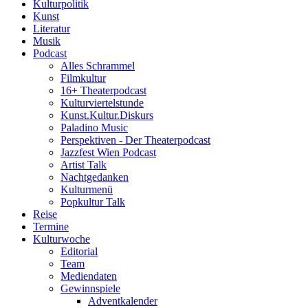
Kulturpolitik
Kunst
Literatur
Musik
Podcast
Alles Schrammel
Filmkultur
16+ Theaterpodcast
Kulturviertelstunde
Kunst.Kultur.Diskurs
Paladino Music
Perspektiven - Der Theaterpodcast
Jazzfest Wien Podcast
Artist Talk
Nachtgedanken
Kulturmenü
Popkultur Talk
Reise
Termine
Kulturwoche
Editorial
Team
Mediendaten
Gewinnspiele
Adventkalender