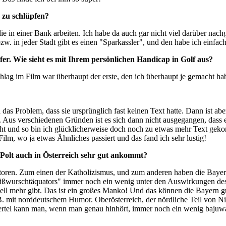
r zu schlüpfen?
 die in einer Bank arbeiten. Ich habe da auch gar nicht viel darüber nac
bzw. in jeder Stadt gibt es einen "Sparkassler", und den habe ich einfach
lfer. Wie sieht es mit Ihrem persönlichen Handicap in Golf aus?
chlag im Film war überhaupt der erste, den ich überhaupt je gemacht ha
 das Problem, dass sie ursprünglich fast keinen Text hatte. Dann ist abe
e. Aus
verschiedenen Gründen ist es sich dann nicht ausgegangen, dass 
cht und so bin ich glücklicherweise doch noch zu etwas mehr Text gek
ilm, wo ja etwas Ähnliches passiert und das fand ich sehr lustig!
olt auch in Österreich sehr gut ankommt?
oren. Zum einen der Katholizismus, und zum anderen haben die Bayer
Weißwurschtäquators" immer noch ein wenig unter den Auswirkungen de
iell mehr gibt. Das ist ein großes Manko! Und das können die Bayern g
.B. mit norddeutschem Humor. Oberösterreich, der nördliche Teil von Ni
iertel kann man, wenn man genau hinhört, immer noch ein wenig bajuw