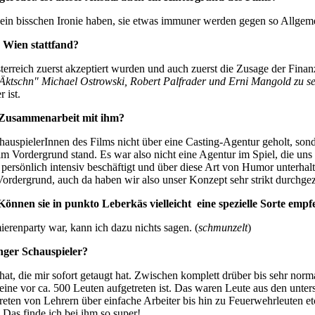
ein bisschen Ironie haben, sie etwas immuner werden gegen so Allgeme
 Wien stattfand?
terreich zuerst akzeptiert wurden und auch zuerst die Zusage der Fin
nd Äktschn" Michael Ostrowski, Robert Palfrader und Erni Mangold zu 
 ist.
e Zusammenarbeit mit ihm?
SchauspielerInnen des Films nicht über eine Casting-Agentur geholt, son
im Vordergrund stand. Es war also nicht eine Agentur im Spiel, die uns
ersönlich intensiv beschäftigt und über diese Art von Humor unterhalt
Vordergrund, auch da haben wir also unser Konzept sehr strikt durchge
 Können sie in punkto Leberkäs vielleicht
eine spezielle Sorte empf
erenparty war, kann ich dazu nichts sagen. (
schmunzelt
)
nger Schauspieler?
, die mir sofort getaugt hat. Zwischen komplett drüber bis sehr norma
eine vor ca. 500 Leuten aufgetreten ist. Das waren Leute aus den unter
reten von Lehrern über einfache Arbeiter bis hin zu Feuerwehrleuten etc
Das finde ich bei ihm so super!