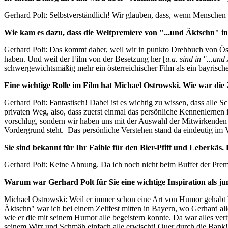
Gerhard Polt
: Selbstverständlich! Wir glauben, dass, wenn Menschen 
Wie kam es dazu, dass die Weltpremiere von "...und Äktschn" in
Gerhard Polt
: Das kommt daher, weil wir in punkto Drehbuch von Ös
haben. Und weil der Film von der Besetzung her [
u.a. sind in "...u
schwergewichtsmäßig mehr ein österreichischer Film als ein bayrischer
Eine wichtige Rolle im Film hat Michael Ostrowski. Wie war di
Gerhard Polt
: Fantastisch! Dabei ist es wichtig zu wissen, dass alle 
privaten Weg, also, dass zuerst einmal das persönliche Kennenlernen 
vorschlug, sondern wir haben uns mit der Auswahl der Mitwirkenden p
Vordergrund steht.
Das persönliche Verstehen stand da eindeutig im 
Sie sind bekannt für Ihr Faible für den Bier-Pfiff und Leberkäs.
Gerhard Polt
: Keine Ahnung. Da ich noch nicht beim Buffet der Premi
Warum war Gerhard Polt für Sie eine wichtige Inspiration als ju
Michael Ostrowski: Weil er immer schon eine Art von Humor gehabt hat
Äktschn" war ich bei einem Zeltfest mitten in Bayern, wo Gerhard all
wie er die mit seinem Humor alle
begeistern konnte. Da war alles vert
seinem Witz und Schmäh einfach alle erwischt! Quer durch die Bank! 