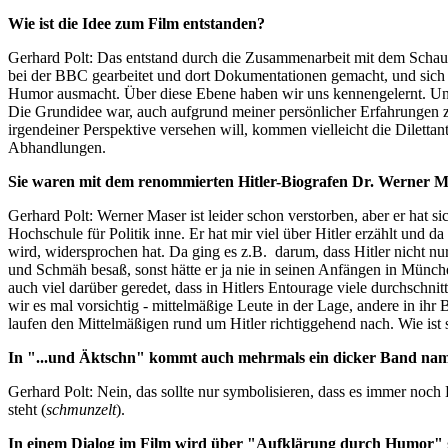
Wie ist die Idee zum Film entstanden?
Gerhard Polt
: Das entstand durch die Zusammenarbeit mit dem Schausp
bei der BBC gearbeitet und dort Dokumentationen gemacht, und sich 
Humor ausmacht. Über diese Ebene haben wir uns kennengelernt. Un
Die Grundidee war, auch aufgrund meiner persönlicher Erfahrungen zu
irgendeiner Perspektive versehen will, kommen vielleicht die Dilettan
Abhandlungen.
Sie waren mit dem renommierten Hitler-Biografen Dr. Werner M
Gerhard Polt
: Werner Maser ist leider schon verstorben, aber er hat si
Hochschule für Politik inne. Er hat mir viel über Hitler erzählt und 
wird, widersprochen hat. Da ging es z.B.
darum, dass Hitler nicht 
und Schmäh besaß, sonst hätte er ja nie in seinen Anfängen in Münch
auch viel darüber geredet, dass in Hitlers Entourage viele durchschnit
wir es mal vorsichtig - mittelmäßige Leute in der Lage, andere in ihr
laufen den Mittelmäßigen rund um Hitler richtiggehend nach. Wie ist
In "...und Äktschn" kommt auch mehrmals ein dicker Band namen
Gerhard Polt
: Nein, das sollte nur symbolisieren, dass es immer noch
steht (
schmunzelt
).
In einem Dialog im Film wird über "Aufklärung durch Humor" ge