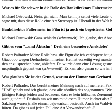
War es für Sie schwer in die Rolle des Bankdirektors Faltermeie
Michael Ostrowski
: Nein, gar nicht. Man kennt ja selbst viele Leute,
sagte mir, dass diese Rolle eine Art Stereotyp ist. Überall in der Welt 
Bankdirektor Faltermeier im Film ist ja auch ein begeisterter Go
Michael Ostrowski
: Ganz schlecht (
schmunzelt
)! Ich glaube, der Abs
Gibt es vom "...und Äktschn"-Dreh eine besondere Anekdote?
Robert Palfrader: Meine Rolle bzw. die Figur die ich verkörpere hat ja
Giacobbo wegen Dreharbeiten in seiner Heimat vorzeitig weg musst
den er zu sprechen hatte, abliefert. Da wurde dann eine Lösung gesu
ursprünglich geplant war (
schmunzelt
)! Es kam also genau so wie im F
Was glauben Sie ist der Grund, warum der Humor von Gerhard P
Robert Palfrader
: Das beruht meiner Meinung nach auf mehreren Fakt
"Hof" gehabt und ich glaube, dass alle nördlich des sogenannten "
jährigen Kriegs leiden und bedauern, dass es kein höfisches Zeremon
auch gut drauf. Deshalb tun wir uns mit diesem Humor leichter als z
Salzburg waren ja alle einmal bajuwarisch besiedelt. Auch im Waldv
hören. Da gibt es auf jeden Fall eine Art Verwandtschaft.
//