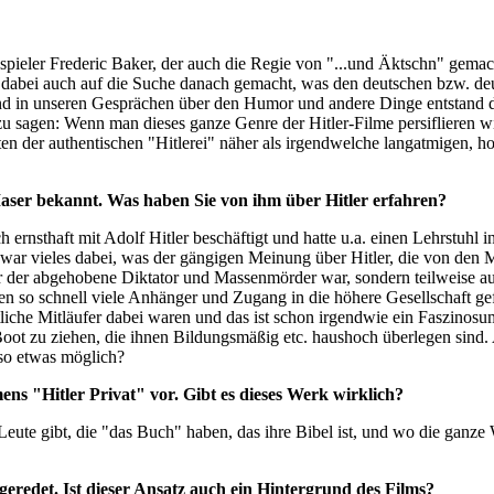
ieler Frederic Baker, der auch die Regie von "...und Äktschn" gemacht
dabei auch auf die
Suche danach gemacht, was den deutschen bzw. de
d in unseren Gesprächen über den Humor und andere Dinge entstand d
 sagen: Wenn man dieses ganze Genre der Hitler-Filme persiflieren wi
ten der authentischen "Hitlerei" näher als irgendwelche langatmigen, h
aser bekannt. Was haben Sie von ihm über Hitler erfahren?
ch ernsthaft mit Adolf Hitler beschäftigt und hatte u.a. einen Lehrstuhl
da war vieles dabei, was der gängigen Meinung über Hitler, die von den 
nur der abgehobene Diktator und Massenmörder war, sondern teilweise 
en so schnell viele Anhänger und Zugang in die höhere Gesellschaft g
tliche Mitläufer dabei waren und das ist schon
irgendwie ein Faszinosum
 Boot zu ziehen, die ihnen Bildungsmäßig etc. haushoch überlegen sind.
 so etwas möglich?
s "Hitler Privat" vor. Gibt es dieses Werk wirklich?
 Leute gibt, die "das Buch" haben, das ihre Bibel ist, und wo die ganze
redet. Ist dieser Ansatz auch ein Hintergrund des Films?