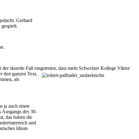
hgedacht. Gerhard
 gespielt.
be.
r der skurrile Fall eingetreten, dass mein Schweizer Kollege Viktor
er den ganzen Text,
ommen, als
n ja auch einen
s Ausgangs des 30-
ut, das haben die
ederösterreich und
arisches Idiom