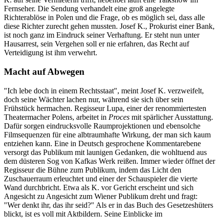
Fernseher. Die Sendung verhandelt eine groß angelegte
Richterablöse in Polen und die Frage, ob es möglich sei, dass alle
diese Richter zurecht gehen mussten. Josef K., Prokurist einer Bank,
ist noch ganz im Eindruck seiner Verhaftung. Er steht nun unter
Hausarrest, sein Vergehen soll er nie erfahren, das Recht auf
Verteidigung ist ihm verwehrt.
Macht auf Abwegen
"Ich lebe doch in einem Rechtsstaat", meint Josef K. verzweifelt,
doch seine Wächter lachen nur, während sie sich über sein
Frühstück hermachen. Regisseur Lupa, einer der renommiertesten
Theatermacher Polens, arbeitet in
Proces
mit spärlicher Ausstattung.
Dafür sorgen eindrucksvolle Raumprojektionen und ebensolche
Filmsequenzen für eine albtraumhafte Wirkung, der man sich kaum
entziehen kann. Eine in Deutsch gesprochene Kommentarebene
versorgt das Publikum mit launigen Gedanken, die wohltuend aus
dem düsteren Sog von Kafkas Werk reißen. Immer wieder öffnet der
Regisseur die Bühne zum Publikum, indem das Licht den
Zuschauerraum erleuchtet und einer der Schauspieler die vierte
Wand durchbricht. Etwa als K. vor Gericht erscheint und sich
Angesicht zu Angesicht zum Wiener Publikum dreht und fragt:
"Wer denkt ihr, das ihr seid?" Als er in das Buch des Gesetzeshüters
blickt, ist es voll mit Aktbildern. Seine Einblicke im