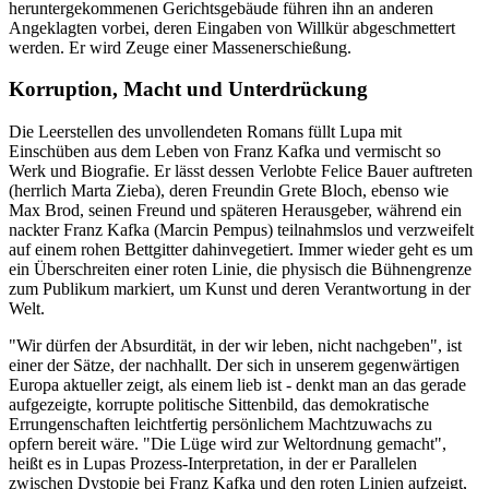
heruntergekommenen Gerichtsgebäude führen ihn an anderen
Angeklagten vorbei, deren Eingaben von Willkür abgeschmettert
werden. Er wird Zeuge einer Massenerschießung.
Korruption, Macht und Unterdrückung
Die Leerstellen des unvollendeten Romans füllt Lupa mit
Einschüben aus dem Leben von Franz Kafka und vermischt so
Werk und Biografie. Er lässt dessen Verlobte Felice Bauer auftreten
(herrlich Marta Zieba), deren Freundin Grete Bloch, ebenso wie
Max Brod, seinen Freund und späteren Herausgeber, während ein
nackter Franz Kafka (Marcin Pempus) teilnahmslos und verzweifelt
auf einem rohen Bettgitter dahinvegetiert. Immer wieder geht es um
ein Überschreiten einer roten Linie, die physisch die Bühnengrenze
zum Publikum markiert, um Kunst und deren Verantwortung in der
Welt.
"Wir dürfen der Absurdität, in der wir leben, nicht nachgeben", ist
einer der Sätze, der nachhallt. Der sich in unserem gegenwärtigen
Europa aktueller zeigt, als einem lieb ist - denkt man an das gerade
aufgezeigte, korrupte politische Sittenbild, das demokratische
Errungenschaften leichtfertig persönlichem Machtzuwachs zu
opfern bereit wäre. "Die Lüge wird zur Weltordnung gemacht",
heißt es in Lupas Prozess-Interpretation, in der er Parallelen
zwischen Dystopie bei Franz Kafka und den roten Linien aufzeigt,