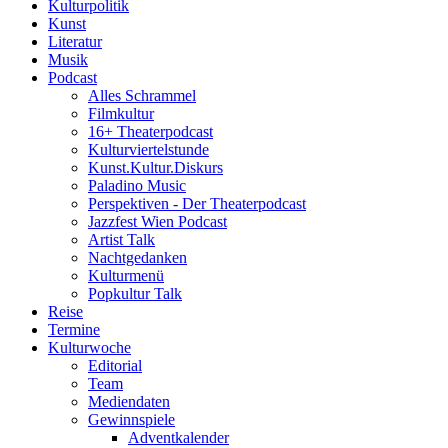
Kulturpolitik
Kunst
Literatur
Musik
Podcast
Alles Schrammel
Filmkultur
16+ Theaterpodcast
Kulturviertelstunde
Kunst.Kultur.Diskurs
Paladino Music
Perspektiven - Der Theaterpodcast
Jazzfest Wien Podcast
Artist Talk
Nachtgedanken
Kulturmenü
Popkultur Talk
Reise
Termine
Kulturwoche
Editorial
Team
Mediendaten
Gewinnspiele
Adventkalender