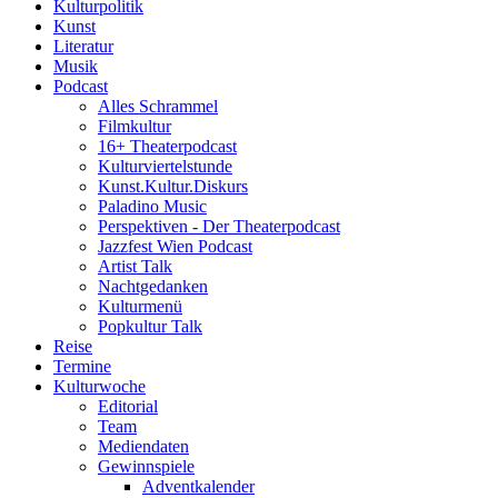
Kulturpolitik
Kunst
Literatur
Musik
Podcast
Alles Schrammel
Filmkultur
16+ Theaterpodcast
Kulturviertelstunde
Kunst.Kultur.Diskurs
Paladino Music
Perspektiven - Der Theaterpodcast
Jazzfest Wien Podcast
Artist Talk
Nachtgedanken
Kulturmenü
Popkultur Talk
Reise
Termine
Kulturwoche
Editorial
Team
Mediendaten
Gewinnspiele
Adventkalender