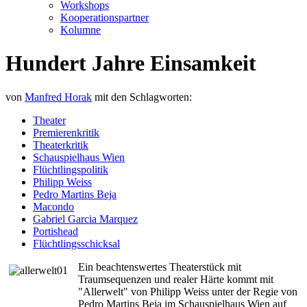
Workshops
Kooperationspartner
Kolumne
Hundert Jahre Einsamkeit
von
Manfred Horak
mit den Schlagworten:
Theater
Premierenkritik
Theaterkritik
Schauspielhaus Wien
Flüchtlingspolitik
Philipp Weiss
Pedro Martins Beja
Macondo
Gabriel Garcia Marquez
Portishead
Flüchtlingsschicksal
Ein beachtenswertes Theaterstück mit
Traumsequenzen und realer Härte kommt mit
"Allerwelt" von Philipp Weiss unter der Regie von
Pedro Martins Beja im Schauspielhaus Wien auf