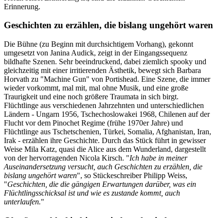
Erinnerung.
Geschichten zu erzählen, die bislang ungehört waren
Die Bühne (zu Beginn mit durchsichtigem Vorhang), gekonnt
umgesetzt von Janina Audick, zeigt in der Eingangssequenz
bildhafte Szenen. Sehr beeindruckend, dabei ziemlich spooky und
gleichzeitig mit einer irritierenden Ästhetik, bewegt sich Barbara
Horvath zu "Machine Gun" von Portishead. Eine Szene, die immer
wieder vorkommt, mal mit, mal ohne Musik, und eine große
Traurigkeit und eine noch größere Traumata in sich birgt.
Flüchtlinge aus verschiedenen Jahrzehnten und unterschiedlichen
Ländern - Ungarn 1956, Tschechoslowakei 1968, Chilenen auf der
Flucht vor dem Pinochet Regime (frühe 1970er Jahre) und
Flüchtlinge aus Tschetschenien, Türkei, Somalia, Afghanistan, Iran,
Irak - erzählen ihre Geschichte. Durch das Stück führt in gewisser
Weise Mila Katz, quasi die Alice aus dem Wunderland, dargestellt
von der hervorragenden Nicola Kirsch. "
Ich habe in meiner
Auseinandersetzung versucht, auch Geschichten zu erzählen, die
bislang ungehört waren
", so Stückeschreiber Philipp Weiss,
"
Geschichten, die die gängigen Erwartungen darüber, was ein
Flüchtlingsschicksal ist und wie es zustande kommt, auch
unterlaufen.
"