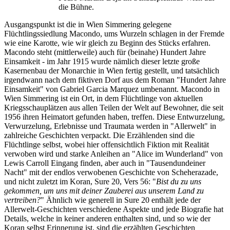
die Bühne.
Ausgangspunkt ist die in Wien Simmering gelegene
Flüchtlingssiedlung Macondo, ums Wurzeln schlagen in der Fremde
wie eine Karotte, wie wir gleich zu Beginn des Stücks erfahren.
Macondo steht (mittlerweile) auch für (beinahe) Hundert Jahre
Einsamkeit - im Jahr 1915 wurde nämlich dieser letzte große
Kasernenbau der Monarchie in Wien fertig gestellt, und tatsächlich
irgendwann nach dem fiktiven Dorf aus dem Roman "Hundert Jahre
Einsamkeit" von Gabriel Garcia Marquez umbenannt. Macondo in
Wien Simmering ist ein Ort, in dem Flüchtlinge von aktuellen
Kriegsschauplätzen aus allen Teilen der Welt auf Bewohner, die seit
1956 ihren Heimatort gefunden haben, treffen. Diese Entwurzelung,
Verwurzelung, Erlebnisse und Traumata werden in "Allerwelt" in
zahlreiche Geschichten verpackt. Die Erzählenden sind die
Flüchtlinge selbst, wobei hier offensichtlich Fiktion mit Realität
verwoben wird und starke Anleihen an "Alice im Wunderland" von
Lewis Carroll Eingang finden, aber auch in "Tausendundeiner
Nacht" mit der endlos verwobenen Geschichte von Scheherazade,
und nicht zuletzt im Koran, Sure 20, Vers 56: "
Bist du zu uns
gekommen, um uns mit deiner Zauberei aus unserem Land zu
vertreiben?
" Ähnlich wie generell in Sure 20 enthält jede der
Allerwelt-Geschichten verschiedene Aspekte und jede Biografie hat
Details, welche in keiner anderen enthalten sind, und so wie der
Koran selbst Erinnerung ist, sind die erzählten Geschichten