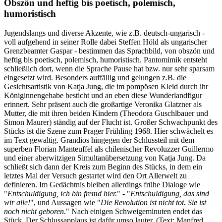
Obszön und heftig bis poetisch, polemisch,
humoristisch
Jugendslangs und diverse Akzente, wie z.B. deutsch-ungarisch -
voll aufgehend in seiner Rolle dabei Steffen Höld als ungarischer
Grenzbeamter Gaspar - bestimmen das Sprachbild, von obszön und
heftig bis poetisch, polemisch, humoristisch. Pantomimik entsteht
schließlich dort, wenn die Sprache Pause hat bzw. nur sehr sparsam
eingesetzt wird. Besonders auffällig und gelungen z.B. die
Gesichtsartistik von Katja Jung, die im pompösen Kleid durch ihr
Königinnengehabe besticht und an eben diese Wunderlandfigur
erinnert. Sehr präsent auch die großartige Veronika Glatzner als
Mutter, die mit ihren beiden Kindern (Theodora Guschlbauer und
Simon Maurer) ständig auf der Flucht ist. Großer Schwachpunkt des
Stücks ist die Szene zum Prager Frühling 1968. Hier schwächelt es
im Text gewaltig. Grandios hingegen der Schlussteil mit dem
superben Florian Manteuffel als chilenischer Revoluzzer Guillermo
und einer aberwitzigen Simultanübersetzung von Katja Jung. Da
schließt sich dann der Kreis zum Beginn des Stücks, in dem ein
letztes Mal der Versuch gestartet wird den Ort Allerwelt zu
definieren. Im Gedächtnis bleiben allerdings frühe Dialoge wie
"
Entschuldigung, ich bin fremd hier.
" - "
Entschuldigung, das sind
wir alle!
", und Aussagen wie "
Die Revolution ist nicht tot. Sie ist
noch nicht geboren.
" Nach einigen Schweigeminuten endet das
Stück. Der Schlussapplaus ist dafür umso lauter. (Text: Manfred