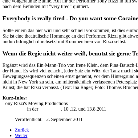
eine vollgeräumte Bühne. Auf ihr der Performer Tony Rizzi in full sw
nach dem Befinden mit "very tired" quittiert.
Everybody is really tired - Do you want some Cocain
Sollte einem das hier wirr und sehr schnell vorkommen, ist dies einfa
Sie ist eine theatralische Hommage an drei Performer, Rizzi gibt a
undurchdringlich durchsetzt mit Kommentaren von Rizzi selbst.
Wenn die Regie nicht weiter weiß, benutzt sie gerne T
Ergänzt wird das Ein-Mann-Trio von Irene Klein, dem Pina-Bausch-Loo
der Hand. Es wird viel gelacht, jeder Satz ein Witz, der Tanz macht 
Bewegungssequenzen scheinen ernst gemeint, vor dem Hintergrund a
nicht in New York zu sein, am mitternächtlich verlassenen Petersplatz
Kunst; die hat Rizzi verpasst. (Text: Ina Rager; Foto: Thomas Bruche
Kurz-Infos:
Tony Rizzi's Moving Productions
Impulstanz
in der
Garage X
, 10.,12. und 13.8.2011
Veröffentlicht: 12. September 2011
Zurück
Weiter