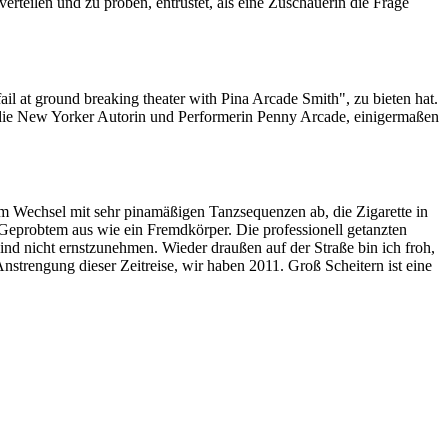
erteilen und zu proben, entrüstet, als eine Zuschauerin die Frage
il at ground breaking theater with Pina Arcade Smith", zu bieten hat.
 die New Yorker Autorin und Performerin
Penny Arcade, einigermaßen
im Wechsel mit sehr pinamäßigen Tanzsequenzen ab, die Zigarette in
g Geprobtem aus wie ein Fremdkörper. Die professionell getanzten
ind nicht ernstzunehmen.
Wieder draußen auf der Straße bin ich froh,
nstrengung dieser Zeitreise, wir haben 2011. Groß Scheitern ist eine