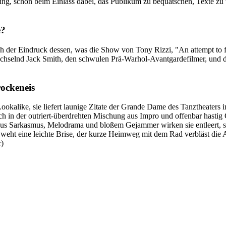
ing, schon beim Einlass dabei, das Publikum zu bequatschen, Texte zu v
e?
ch der Eindruck dessen, was die Show von Tony Rizzi, "An attempt to fa
bwechselnd Jack Smith, den schwulen Prä-Warhol-Avantgardefilmer, und
rockeneis
kalike, sie liefert launige Zitate der Grande Dame des Tanztheaters 
sich in der outriert-überdrehten Mischung aus Impro und offenbar hasti
us Sarkasmus, Melodrama und bloßem Gejammer wirken sie entleert, s
 weht eine leichte Brise, der kurze Heimweg mit dem Rad verbläst die A
r)