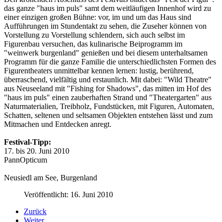
das ganze "haus im puls" samt dem weitläufigen Innenhof wird zu
einer einzigen großen Bühne: vor, im und um das Haus sind
Aufführungen im Stundentakt zu sehen, die Zuseher können von
Vorstellung zu Vorstellung schlendern, sich auch selbst im
Figurenbau versuchen, das kulinarische Beiprogramm im
"weinwerk burgenland" genießen und bei diesem unterhaltsamen
Programm für die ganze Familie die unterschiedlichsten Formen des
Figurentheaters unmittelbar kennen lernen: lustig, berührend,
überraschend, vielfältig und erstaunlich. Mit dabei: "Wild Theatre"
aus Neuseeland mit "Fishing for Shadows", das mitten im Hof des
"haus im puls" einen zauberhaften Strand und "Theatergarten" aus
Naturmaterialien, Treibholz, Fundstücken, mit Figuren, Automaten,
Schatten, seltenen und seltsamen Objekten entstehen lässt und zum
Mitmachen und Entdecken anregt.
Festival-Tipp:
17. bis 20. Juni 2010
PannOpticum
Internationales Figurentheaterfestival
Neusiedl am See, Burgenland
Veröffentlicht: 16. Juni 2010
Zurück
Weiter