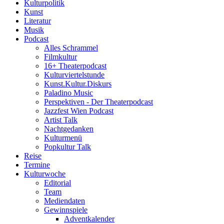
Kulturpolitik
Kunst
Literatur
Musik
Podcast
Alles Schrammel
Filmkultur
16+ Theaterpodcast
Kulturviertelstunde
Kunst.Kultur.Diskurs
Paladino Music
Perspektiven - Der Theaterpodcast
Jazzfest Wien Podcast
Artist Talk
Nachtgedanken
Kulturmenü
Popkultur Talk
Reise
Termine
Kulturwoche
Editorial
Team
Mediendaten
Gewinnspiele
Adventkalender