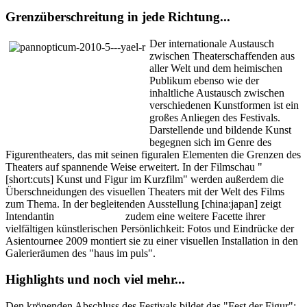
Grenzüberschreitung in jede Richtung...
Der internationale Austausch
zwischen Theaterschaffenden aus
aller Welt und dem heimischen
Publikum ebenso wie der
inhaltliche Austausch zwischen
verschiedenen Kunstformen ist ein
großes Anliegen des Festivals.
Darstellende und bildende Kunst
begegnen sich im Genre des
Figurentheaters, das mit seinen figuralen Elementen die Grenzen des
Theaters auf spannende Weise erweitert. In der Filmschau "
[short:cuts] Kunst und Figur im Kurzfilm" werden außerdem die
Überschneidungen des visuellen Theaters mit der Welt des Films
zum Thema. In der begleitenden Ausstellung [china:japan] zeigt
Intendantin
Karin Schäfer
zudem eine weitere Facette ihrer
vielfältigen künstlerischen Persönlichkeit: Fotos und Eindrücke der
Asientournee 2009 montiert sie zu einer visuellen Installation in den
Galerieräumen des "haus im puls".
Highlights und noch viel mehr...
Den krönenden Abschluss des Festivals bildet das "Fest der Figur":