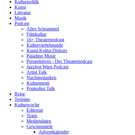
Kulturpolitik
Kunst
Literatur
Musik
Podcast
Alles Schrammel
Filmkultur
16+ Theaterpodcast
Kulturviertelstunde
Kunst.Kultur.Diskurs
Paladino Music
Perspektiven - Der Theaterpodcast
Jazzfest Wien Podcast
Artist Talk
Nachtgedanken
Kulturmenü
Popkultur Talk
Reise
Termine
Kulturwoche
Editorial
Team
Mediendaten
Gewinnspiele
Adventkalender