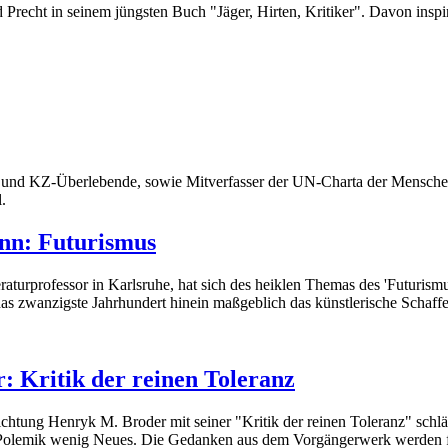
Precht in seinem jüngsten Buch "Jäger, Hirten, Kritiker". Davon inspir
 und KZ-Überlebende, sowie Mitverfasser der UN-Charta der Menschenr
.
nn: Futurismus
aturprofessor in Karlsruhe, hat sich des heiklen Themas des 'Futurism
as zwanzigste Jahrhundert hinein maßgeblich das künstlerische Schaffen
 Kritik der reinen Toleranz
chtung Henryk M. Broder mit seiner "Kritik der reinen Toleranz" schl
er Polemik wenig Neues. Die Gedanken aus dem Vorgängerwerk werden f