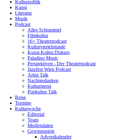
Kulturpolitik
Kunst
Literatur
Musik
Podcast
Alles Schrammel
Filmkultur
16+ Theaterpodcast
Kulturviertelstunde
Kunst.Kultur.Diskurs
Paladino Music
Perspektiven - Der Theaterpodcast
Jazzfest Wien Podcast
Artist Talk
Nachtgedanken
Kulturmenü
Popkultur Talk
Reise
Termine
Kulturwoche
Editorial
Team
Mediendaten
Gewinnspiele
Adventkalender