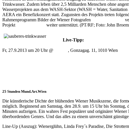
Trinkwasser. Zudem leben über 2,5 Milliarden Menschen ohne angeme
Wasserprojekten aus dem WASH-Sektor (WASH = Water, Sanitation and
AERA ein Benefizkonzert statt. Zugunsten des Projekts treten folge
Rahmenprogramm Bilder der Wiener Fotografen
RoBo und MiZe
ve
Projekt
Viva con Aqua
weiter unterstützt. (PT/RF; Foto: John Broem
Live-Tipp:
Artists for Water
Fr, 27.9.2013 um 20 Uhr @
AERA
, Gonzagag. 11, 1010 Wien
25 Stunden Mund.Art.Wien
Die künstlerische Dichte der blühenden Wiener Musikszene, die form
möglich. Beginnend am Samstag, den 28.9. um 15 Uhr bis Sonntag, de
Minuten aufzeigen. Ein wahres Fest populärer und originärer Wiene
überbordenden Genres. Und das alles zu einem unverschämt günstigen 
Line-Up (Auszug): Wienerglühn, Linda Frey´s Paradise, Die Strotte