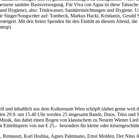
ssene sanitäre Basisversorgung. Für Viva con Agua ist diese Tatsach
 Hygiene), also: Trinkwasser, Sanitäreinrichtungen und Hygiene. Um
nde Singer/Songwriter auf: Tombeck, Markus Hackl, Kristianix, Geral
rsteigert. Mit den freien Spenden für den Eintritt an diesem Abend, die 
strup)
ell und inhaltlich aus dem Kulturraum Wien schöpft (dabei gerne weit
n 29.9. um 15.40 Uhr werden 25 insgesamt Bands, Duos, Trios und Sol
r Musik, das dabei einen Bogen von klassischem zu Neuem Wiener Lied
Eintrittspreis von nur € 25,-
besonders für kleine oder krisengeschü
rn, Remasuri, Karl Hodina, Agnes Palmisano, Ernst Molden, Der Nino