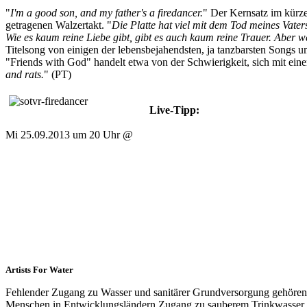
"
I'm a good son, and my father's a firedancer.
" Der Kernsatz im kürze
getragenen Walzertakt. "
Die Platte hat viel mit dem Tod meines Vater
Wie es kaum reine Liebe gibt, gibt es auch kaum reine Trauer. Aber w
Titelsong von einigen der lebensbejahendsten, ja tanzbarsten Songs u
"Friends with God" handelt etwa von der Schwierigkeit, sich mit ei
and rats.
" (PT)
Live-Tipp:
Son of the Velvet Rat
Mi 25.09.2013 um 20 Uhr @
Porgy & Bess
Artists For Water
Fehlender Zugang zu Wasser und sanitärer Grundversorgung gehören z
Menschen in Entwicklungsländern Zugang zu sauberem Trinkwasser,