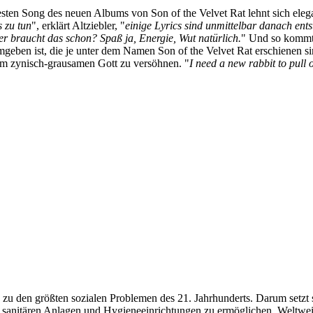
sten Song des neuen Albums von Son of the Velvet Rat lehnt sich elegan
s zu tun
", erklärt Altziebler, "
einige Lyrics sind unmittelbar danach ent
er braucht das schon? Spaß ja, Energie, Wut natürlich.
" Und so kommt 
mgeben ist, die je unter dem Namen Son of the Velvet Rat erschienen si
nem zynisch-grausamen Gott zu versöhnen. "
I need a new rabbit to pull 
u den größten sozialen Problemen des 21. Jahrhunderts. Darum setzt s
 sanitären Anlagen und Hygieneeinrichtungen zu ermöglichen. Weltwe