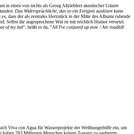
t in einen von nichts als Georg Altzieblers akustischer Gitarre
standen. Das Widersprüchliche, das so ein Ereignis auslösen kann.
es, dass der als zentrales Herzstück in der Mitte des Albums ruhende
nd. Selbst die angesprochene Wut ist mit reichlich Humor versetzt:
out of my hat
", heißt es da, "
All I've conjured up now / Are roadkill
ich Viva con Agua für Wasserprojekte der Welthungerhilfe ein, um
it haben 783 Millionen Menschen keinen Zugang zu sauberem