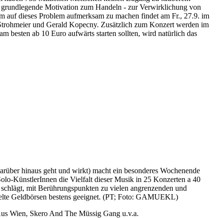
e grundlegende Motivation zum Handeln - zur Verwirklichung von
 auf dieses Problem aufmerksam zu machen findet am Fr., 27.9. im
d Strohmeier und Gerald Kopecny. Zusätzlich zum Konzert werden im
am besten ab 10 Euro aufwärts starten sollten, wird natürlich das
 darüber hinaus geht und wirkt) macht ein besonderes Wochenende
o-KünstlerInnen die Vielfalt dieser Musik in 25 Konzerten a 40
 schlägt, mit Berührungspunkten zu vielen angrenzenden und
ttelte Geldbörsen bestens geeignet. (PT; Foto: GAMUEKL)
 Aus Wien, Skero And The Müssig Gang u.v.a.