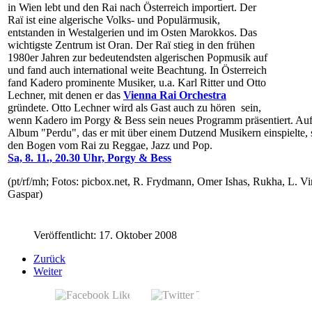
in Wien lebt und den Rai nach Österreich importiert. Der
Raï ist eine algerische Volks- und Populärmusik,
entstanden in Westalgerien und im Osten Marokkos. Das
wichtigste Zentrum ist Oran. Der Raï stieg in den frühen
1980er Jahren zur bedeutendsten algerischen Popmusik auf
und fand auch international weite Beachtung. In Österreich
fand Kadero prominente Musiker, u.a. Karl Ritter und Otto
Lechner, mit denen er das
Vienna Rai Orchestra
gründete. Otto Lechner wird als Gast auch zu hören
sein,
wenn Kadero im Porgy & Bess sein neues Programm präsentiert. Auf
Album "Perdu", das er mit über einem Dutzend Musikern einspielte,
den Bogen vom Rai zu Reggae, Jazz und Pop.
Sa, 8. 11., 20.30 Uhr, Porgy & Bess
(pt/rf/mh; Fotos: picbox.net, R. Frydmann, Omer Ishas, Rukha, L. Vi
Gaspar)
Veröffentlicht: 17. Oktober 2008
Zurück
Weiter