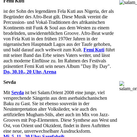
Femi Kuti
ist der Sohn des legendären Fela Kuti aus Nigeria, der als
Begründer des Afro-Beat gilt. Diese Musik vereint die
Percussion- und Vokal-Traditionen des afrikanischen
Kontinents mit Funk & Soul aus dem Westen zu einem
brodelnden, unwiderstehlichen Groove. Afro-Beat wurde
von Fela Kuti in den frühen 1970er Jahren in der
nigeranischen Hauptstadt Lagos aus der Taufe gehoben,
und bald darauf auch weltweit zum Kult.
Femi Kuti
führt
mit seiner Band das Erbe seines Vaters weiter, und lässt
auch moderne Einflüsse zu. Im Rahmen des Festivals
präsentiert Femi Kuti sein neues Album "Day By Day".
Do, 30.10., 20 Uhr, Arena
Sevda
Mit
Sevda
ist bei Salam.Orient 2008 eine junge, viel
versprechende Sängerin aus dem aserbaidschanischen
Baku zu Gast. Sie ist ebenso souverän in der
Neuinterpretation alter Volkslieder, wie auch des
artifiziellen Mugham-Stils, aber auch im Mix von Jazz-
Grooves mit Pop-Elementen. Diese Synthese aus West und
Ost, von Orient und Okzident, findet in ihren Auftritten
eine neue, unverwechselbare Ausdrucksform.
Mi, 5. 11., 20 Uhr; Sargfabrik