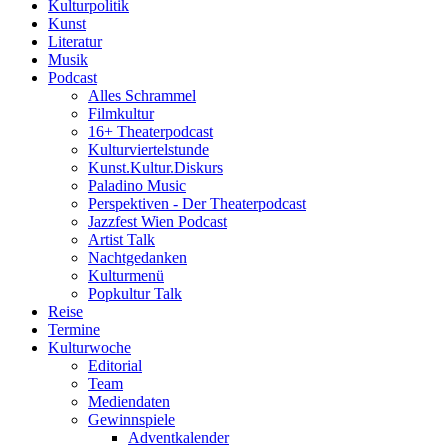
Kulturpolitik
Kunst
Literatur
Musik
Podcast
Alles Schrammel
Filmkultur
16+ Theaterpodcast
Kulturviertelstunde
Kunst.Kultur.Diskurs
Paladino Music
Perspektiven - Der Theaterpodcast
Jazzfest Wien Podcast
Artist Talk
Nachtgedanken
Kulturmenü
Popkultur Talk
Reise
Termine
Kulturwoche
Editorial
Team
Mediendaten
Gewinnspiele
Adventkalender