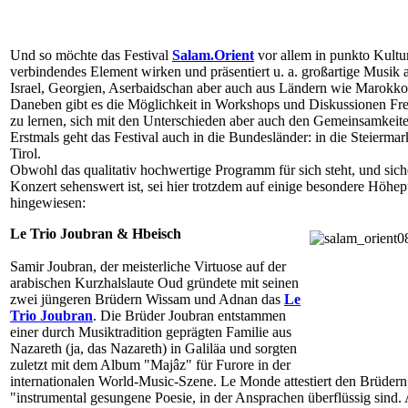
Und so möchte das Festival
Salam.Orient
vor allem in punkto Kultur
verbindendes Element wirken und präsentiert u. a. großartige Musik
Israel, Georgien, Aserbaidschan aber auch aus Ländern wie Marokko
Daneben gibt es die Möglichkeit in Workshops und Diskussionen F
zu lernen, sich mit den Unterschieden aber auch den Gemeinsamkeite
Erstmals geht das Festival auch in die Bundesländer: in die Steierma
Tirol.
Obwohl das qualitativ hochwertige Programm für sich steht, und sich
Konzert sehenswert ist, sei hier trotzdem auf einige besondere Höhe
hingewiesen:
Le Trio Joubran & Hbeisch
Samir Joubran, der meisterliche Virtuose auf der
arabischen Kurzhalslaute Oud gründete mit seinen
zwei jüngeren Brüdern Wissam und Adnan das
Le
Trio Joubran
. Die Brüder Joubran entstammen
einer durch Musiktradition geprägten Familie aus
Nazareth (ja, das Nazareth) in Galiläa und sorgten
zuletzt mit dem Album "Majâz" für Furore in der
internationalen World-Music-Szene. Le Monde attestiert den Brüdern
"instrumental gesungene Poesie, in der Ansprachen überflüssig sind. 