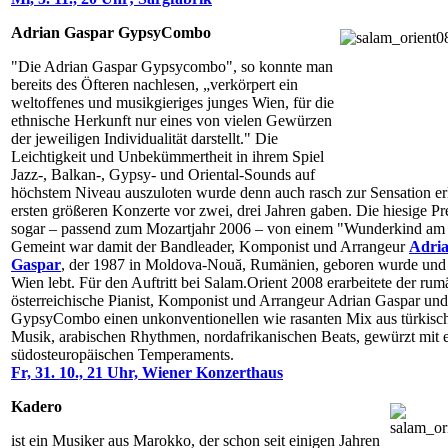
Adrian Gaspar GypsyCombo
"Die Adrian Gaspar Gypsycombo", so konnte man
bereits des Öfteren nachlesen, „verkörpert ein
weltoffenes und musikgieriges junges Wien, für die
ethnische Herkunft nur eines von vielen Gewürzen
der jeweiligen Individualität darstellt." Die
Leichtigkeit und Unbekümmertheit in ihrem Spiel
Jazz-, Balkan-, Gypsy- und Oriental-Sounds auf
höchstem Niveau auszuloten wurde denn auch rasch zur Sensation erkl
ersten größeren Konzerte vor zwei, drei Jahren gaben. Die hiesige Pre
sogar – passend zum Mozartjahr 2006 – von einem "Wunderkind am 
Gemeint war damit der Bandleader, Komponist und Arrangeur
Adria
Gaspar
, der 1987 in Moldova-Nouă, Rumänien, geboren wurde und 
Wien lebt. Für den Auftritt bei Salam.Orient 2008 erarbeitete der rum
österreichische Pianist, Komponist und Arrangeur Adrian Gaspar und
GypsyCombo einen unkonventionellen wie rasanten Mix aus türkisc
Musik, arabischen Rhythmen, nordafrikanischen Beats, gewürzt mit e
südosteuropäischen Temperaments.
Fr, 31. 10., 21 Uhr, Wiener Konzerthaus
Kadero
ist ein Musiker aus Marokko, der schon seit einigen Jahren