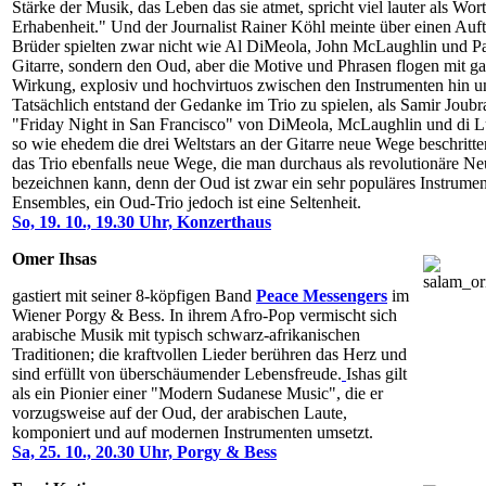
Stärke der Musik, das Leben das sie atmet, spricht viel lauter als Wor
Erhabenheit." Und der Journalist Rainer Köhl meinte über einen Auftr
Brüder spielten zwar nicht wie Al DiMeola, John McLaughlin und Pa
Gitarre, sondern den Oud, aber die Motive und Phrasen flogen mit ga
Wirkung, explosiv und hochvirtuos zwischen den Instrumenten hin u
Tatsächlich entstand der Gedanke im Trio zu spielen, als Samir Joub
"Friday Night in San Francisco" von DiMeola, McLaughlin und di L
so wie ehedem die drei Weltstars an der Gitarre neue Wege beschritten
das Trio ebenfalls neue Wege, die man durchaus als revolutionäre Ne
bezeichnen kann, denn der Oud ist zwar ein sehr populäres Instrumen
Ensembles, ein Oud-Trio jedoch ist eine Seltenheit.
So, 19. 10., 19.30 Uhr, Konzerthaus
Omer Ihsas
gastiert mit seiner 8-köpfigen Band
Peace Messengers
im
Wiener Porgy & Bess. In ihrem Afro-Pop vermischt sich
arabische Musik mit typisch schwarz-afrikanischen
Traditionen; die kraftvollen Lieder berühren das Herz und
sind erfüllt von überschäumender Lebensfreude.
Ishas gilt
als ein Pionier einer "Modern Sudanese Music", die er
vorzugsweise auf der Oud, der arabischen Laute,
komponiert und auf modernen Instrumenten umsetzt.
Sa, 25. 10., 20.30 Uhr, Porgy & Bess