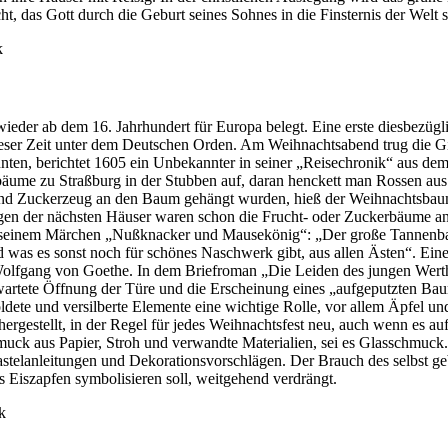
, das Gott durch die Geburt seines Sohnes in die Finsternis der Welt s
eder ab dem 16. Jahrhundert für Europa belegt. Eine erste diesbezügli
dieser Zeit unter dem Deutschen Orden. Am Weihnachtsabend trug die 
ten, berichtet 1605 ein Unbekannter in seiner „Reisechronik“ aus de
e zu Straßburg in der Stubben auf, daran henckett man Rossen aus vi
und Zuckerzeug an den Baum gehängt wurden, hieß der Weihnachtsbaum
igen der nächsten Häuser waren schon die Frucht- oder Zuckerbäume 
n seinem Märchen „Nußknacker und Mausekönig“: „Der große Tannenbaum
as es sonst noch für schönes Naschwerk gibt, aus allen Ästen“. Ein
nn Wolfgang von Goethe. In dem Briefroman „Die Leiden des jungen Wer
erwartete Öffnung der Türe und die Erscheinung eines „aufgeputzten Ba
ldete und versilberte Elemente eine wichtige Rolle, vor allem Äpfel un
ergestellt, in der Regel für jedes Weihnachtsfest neu, auch wenn es 
muck aus Papier, Stroh und verwandte Materialien, sei es Glasschmuc
elanleitungen und Dekorationsvorschlägen. Der Brauch des selbst geba
as Eiszapfen symbolisieren soll, weitgehend verdrängt.