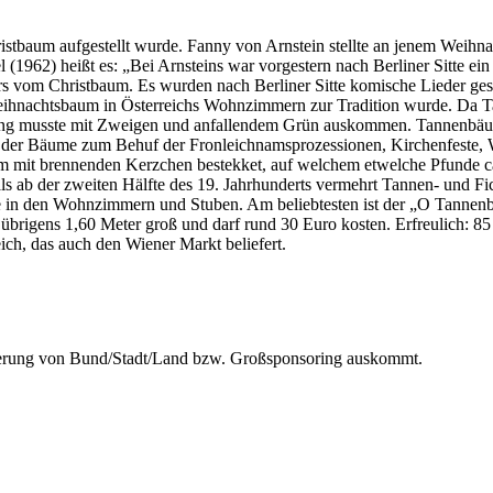
ristbaum aufgestellt wurde. Fanny von Arnstein stellte an jenem Weihna
el (1962) heißt es: „Bei Arnsteins war vorgestern nach Berliner Sitte 
rs vom Christbaum. Es wurden nach Berliner Sitte komische Lieder ge
n Weihnachtsbaum in Österreichs Wohnzimmern zur Tradition wurde. Da 
erung musste mit Zweigen und anfallendem Grün auskommen. Tannenbäum
der Bäume zum Behuf der Fronleichnamsprozessionen, Kirchenfeste, 
m mit brennenden Kerzchen bestekket, auf welchem etwelche Pfunde ca
s ab der zweiten Hälfte des 19. Jahrhunderts vermehrt Tannen- und Fi
ume in den Wohnzimmern und Stuben. Am beliebtesten ist der „O Tannen
st übrigens 1,60 Meter groß und darf rund 30 Euro kosten. Erfreulich
ch, das auch den Wiener Markt beliefert.
derung von Bund/Stadt/Land bzw. Großsponsoring auskommt.