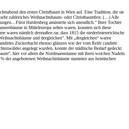
chtsabend den ersten Christbaum in Wien auf. Eine Tradition, die sie
ein sehr zahlreiches Weihnachtsbaum- oder Christbaumfest. (…) Alle
sungen…Fürst Hardenberg amüsierte sich unendlich.“ Ihrer Tochter
Tannenbäume in Mitteleuropa selten waren, konnten sich diese
e waren nämlich dermaßen rar, dass 1815 die niederösterreichische
Weihnachtsbäume und dergleichen“. Mit „dergleichen“ waren
ndirtes Zuckerbacht ebenso glänzen wie der vom Reife candirte
chtenwälder angelegt wurden, konnte der städtische Bedarf gedeckt
baum“, hier vor allem die Nordmannstanne mit ihren weichen Nadeln
: 85 % der angebotenen Weihnachtsbäume stammen aus heimischen