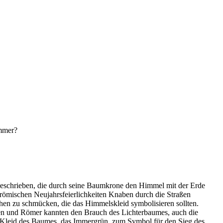
immer?
geschrieben, die durch seine Baumkrone den Himmel mit der Erde
r römischen Neujahrsfeierlichkeiten Knaben durch die Straßen
en zu schmücken, die das Himmelskleid symbolisieren sollten.
chen und Römer kannten den Brauch des Lichterbaumes, auch die
e Kleid des Baumes, das Immergrün, zum Symbol für den Sieg des