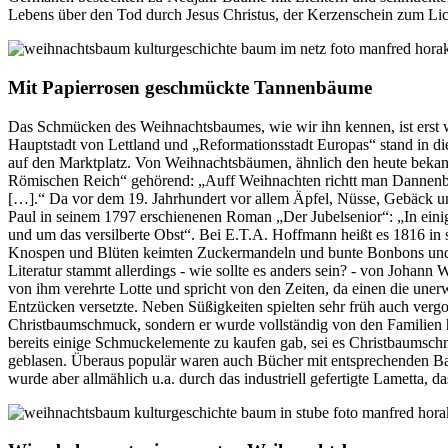
Lebens über den Tod durch Jesus Christus, der Kerzenschein zum Licht
Mit Papierrosen geschmückte Tannenbäume
Das Schmücken des Weihnachtsbaumes, wie wir ihn kennen, ist erst wi
Hauptstadt von Lettland und „Reformationsstadt Europas“ stand in 
auf den Marktplatz. Von Weihnachtsbäumen, ähnlich den heute bekann
Römischen Reich“ gehörend: „Auff Weihnachten richtt man Dannenbäum
[…].“ Da vor dem 19. Jahrhundert vor allem Äpfel, Nüsse, Gebäck 
Paul in seinem 1797 erschienenen Roman „Der Jubelsenior“: „In ein
und um das versilberte Obst“. Bei E.T.A. Hoffmann heißt es 1816 i
Knospen und Blüten keimten Zuckermandeln und bunte Bonbons und w
Literatur stammt allerdings - wie sollte es anders sein? - von Joha
von ihm verehrte Lotte und spricht von den Zeiten, da einen die un
Entzücken versetzte. Neben Süßigkeiten spielten sehr früh auch vergo
Christbaumschmuck, sondern er wurde vollständig von den Familien h
bereits einige Schmuckelemente zu kaufen gab, sei es Christbaumsch
geblasen. Überaus populär waren auch Bücher mit entsprechenden Bast
wurde aber allmählich u.a. durch das industriell gefertigte Lametta, d