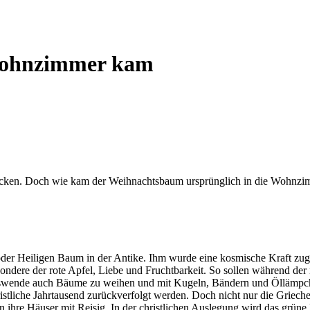
Wohnzimmer kam
hmücken. Doch wie kam der Weihnachtsbaum ursprünglich in die Wohnz
oder Heiligen Baum in der Antike. Ihm wurde eine kosmische Kraft zu
sondere der rote Apfel, Liebe und Fruchtbarkeit. So sollen während de
reswende auch Bäume zu weihen und mit Kugeln, Bändern und Öllämpch
ristliche Jahrtausend zurückverfolgt werden. Doch nicht nur die Grie
ihre Häuser mit Reisig. In der christlichen Auslegung wird das grün