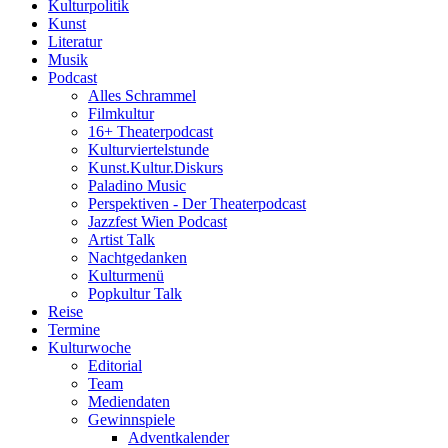
Kulturpolitik
Kunst
Literatur
Musik
Podcast
Alles Schrammel
Filmkultur
16+ Theaterpodcast
Kulturviertelstunde
Kunst.Kultur.Diskurs
Paladino Music
Perspektiven - Der Theaterpodcast
Jazzfest Wien Podcast
Artist Talk
Nachtgedanken
Kulturmenü
Popkultur Talk
Reise
Termine
Kulturwoche
Editorial
Team
Mediendaten
Gewinnspiele
Adventkalender