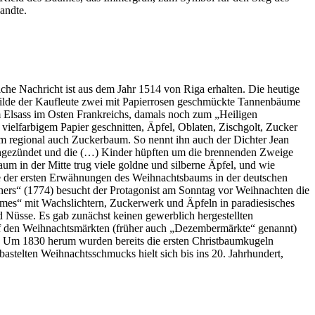
andte.
che Nachricht ist aus dem Jahr 1514 von Riga erhalten. Die heutige
Gilde der Kaufleute zwei mit Papierrosen geschmückte Tannenbäume
m Elsass im Osten Frankreichs, damals noch zum „Heiligen
elfarbigem Papier geschnitten, Äpfel, Oblaten, Zischgolt, Zucker
 regional auch Zuckerbaum. So nennt ihn auch der Dichter Jean
angezündet und die (…) Kinder hüpften um die brennenden Zweige
 in der Mitte trug viele goldne und silberne Äpfel, und wie
e der ersten Erwähnungen des Weihnachtsbaums in der deutschen
thers“ (1774) besucht der Protagonist am Sonntag vor Weihnachten die
umes“ mit Wachslichtern, Zuckerwerk und Äpfeln in paradiesisches
d Nüsse. Es gab zunächst keinen gewerblich hergestellten
auf den Weihnachtsmärkten (früher auch „Dezembermärkte“ genannt)
k. Um 1830 herum wurden bereits die ersten Christbaumkugeln
stelten Weihnachtsschmucks hielt sich bis ins 20. Jahrhundert,