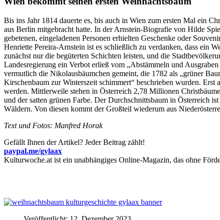
Wien bekommt seinen ersten Weihnachtsbaum
Bis ins Jahr 1814 dauerte es, bis auch in Wien zum ersten Mal ein Ch
aus Berlin mitgebracht hatte. In der Arnstein-Biografie von Hilde Spi
gebetenen, eingeladenen Personen erhielten Geschenke oder Souveni
Henriette Pereira-Arnstein ist es schließlich zu verdanken, dass ei
zunächst nur die begüterten Schichten leisten, und die Stadtbevölk
Landesregierung ein Verbot erließ vom „Abstämmeln und Ausgraben 
vermutlich die Nikolausbäumchen gemeint, die 1782 als „grüner Bau
Kirschenbaum zur Winterszeit schimmert“ beschrieben wurden. Erst al
werden. Mittlerweile stehen in Österreich 2,78 Millionen Christbä
und der satten grünen Farbe. Der Durchschnittsbaum in Österreich i
Wäldern. Von diesen kommt der Großteil wiederum aus Niederösterrei
Text und Fotos: Manfred Horak
Gefällt Ihnen der Artikel? Jeder Beitrag zählt!
paypal.me/gylaax
Kulturwoche.at ist ein unabhängiges Online-Magazin, das ohne För
Veröffentlicht: 12. Dezember 2023