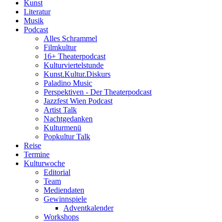
Kunst
Literatur
Musik
Podcast
Alles Schrammel
Filmkultur
16+ Theaterpodcast
Kulturviertelstunde
Kunst.Kultur.Diskurs
Paladino Music
Perspektiven - Der Theaterpodcast
Jazzfest Wien Podcast
Artist Talk
Nachtgedanken
Kulturmenü
Popkultur Talk
Reise
Termine
Kulturwoche
Editorial
Team
Mediendaten
Gewinnspiele
Adventkalender
Workshops