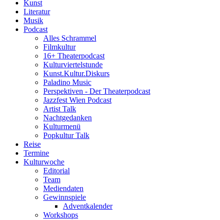
Kunst
Literatur
Musik
Podcast
Alles Schrammel
Filmkultur
16+ Theaterpodcast
Kulturviertelstunde
Kunst.Kultur.Diskurs
Paladino Music
Perspektiven - Der Theaterpodcast
Jazzfest Wien Podcast
Artist Talk
Nachtgedanken
Kulturmenü
Popkultur Talk
Reise
Termine
Kulturwoche
Editorial
Team
Mediendaten
Gewinnspiele
Adventkalender
Workshops