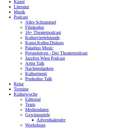
Kunst
Literatur
Musik
Podcast
Alles Schrammel
Filmkultur
16+ Theaterpodcast
Kulturviertelstunde
Kunst.Kultur.Diskurs
Paladino Music
Perspektiven - Der Theaterpodcast
Jazzfest Wien Podcast
Artist Talk
Nachtgedanken
Kulturmenü
Popkultur Talk
Reise
Termine
Kulturwoche
Editorial
Team
Mediendaten
Gewinnspiele
Adventkalender
Workshops