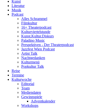
Kunst
Literatur
Musik
Podcast
Alles Schrammel
Filmkultur
16+ Theaterpodcast
Kulturviertelstunde
Kunst.Kultur.Diskurs
Paladino Music
Perspektiven - Der Theaterpodcast
Jazzfest Wien Podcast
Artist Talk
Nachtgedanken
Kulturmenü
Popkultur Talk
Reise
Termine
Kulturwoche
Editorial
Team
Mediendaten
Gewinnspiele
Adventkalender
Workshops