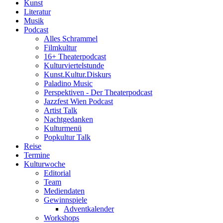
Kunst
Literatur
Musik
Podcast
Alles Schrammel
Filmkultur
16+ Theaterpodcast
Kulturviertelstunde
Kunst.Kultur.Diskurs
Paladino Music
Perspektiven - Der Theaterpodcast
Jazzfest Wien Podcast
Artist Talk
Nachtgedanken
Kulturmenü
Popkultur Talk
Reise
Termine
Kulturwoche
Editorial
Team
Mediendaten
Gewinnspiele
Adventkalender
Workshops