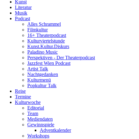
Kunst
Literatur
Musik
Podcast
Alles Schrammel
Filmkultur
16+ Theaterpodcast
Kulturviertelstunde
Kunst.Kultur.Diskurs
Paladino Music
Perspektiven - Der Theaterpodcast
Jazzfest Wien Podcast
Artist Talk
Nachtgedanken
Kulturmenü
Popkultur Talk
Reise
Termine
Kulturwoche
Editorial
Team
Mediendaten
Gewinnspiele
Adventkalender
Workshops