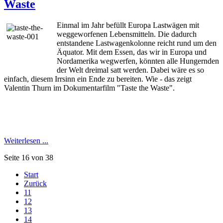
Waste
Einmal im Jahr befüllt Europa Lastwägen mit
weggeworfenen Lebensmitteln. Die dadurch
entstandene Lastwagenkolonne reicht rund um den
Äquator. Mit dem Essen, das wir in Europa und
Nordamerika wegwerfen, könnten alle Hungernden
der Welt dreimal satt werden. Dabei wäre es so
einfach, diesem Irrsinn ein Ende zu bereiten. Wie - das zeigt
Valentin Thurn im
Dokumentarfilm "Taste the Waste".
Weiterlesen ...
Seite 16 von 38
Start
Zurück
11
12
13
14