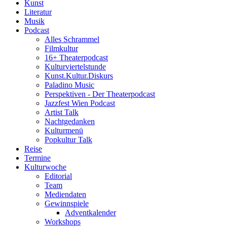
Kunst
Literatur
Musik
Podcast
Alles Schrammel
Filmkultur
16+ Theaterpodcast
Kulturviertelstunde
Kunst.Kultur.Diskurs
Paladino Music
Perspektiven - Der Theaterpodcast
Jazzfest Wien Podcast
Artist Talk
Nachtgedanken
Kulturmenü
Popkultur Talk
Reise
Termine
Kulturwoche
Editorial
Team
Mediendaten
Gewinnspiele
Adventkalender
Workshops