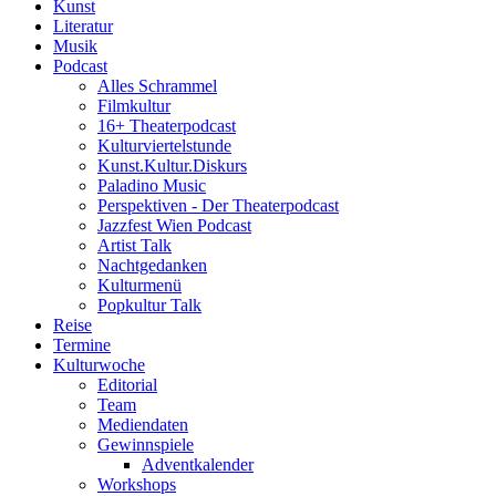
Kunst
Literatur
Musik
Podcast
Alles Schrammel
Filmkultur
16+ Theaterpodcast
Kulturviertelstunde
Kunst.Kultur.Diskurs
Paladino Music
Perspektiven - Der Theaterpodcast
Jazzfest Wien Podcast
Artist Talk
Nachtgedanken
Kulturmenü
Popkultur Talk
Reise
Termine
Kulturwoche
Editorial
Team
Mediendaten
Gewinnspiele
Adventkalender
Workshops