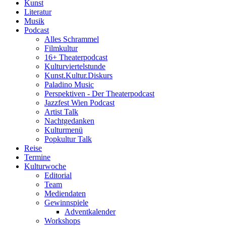
Kunst
Literatur
Musik
Podcast
Alles Schrammel
Filmkultur
16+ Theaterpodcast
Kulturviertelstunde
Kunst.Kultur.Diskurs
Paladino Music
Perspektiven - Der Theaterpodcast
Jazzfest Wien Podcast
Artist Talk
Nachtgedanken
Kulturmenü
Popkultur Talk
Reise
Termine
Kulturwoche
Editorial
Team
Mediendaten
Gewinnspiele
Adventkalender
Workshops