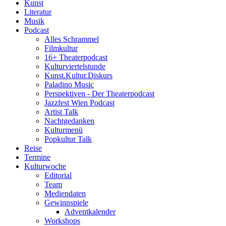
Kunst
Literatur
Musik
Podcast
Alles Schrammel
Filmkultur
16+ Theaterpodcast
Kulturviertelstunde
Kunst.Kultur.Diskurs
Paladino Music
Perspektiven - Der Theaterpodcast
Jazzfest Wien Podcast
Artist Talk
Nachtgedanken
Kulturmenü
Popkultur Talk
Reise
Termine
Kulturwoche
Editorial
Team
Mediendaten
Gewinnspiele
Adventkalender
Workshops