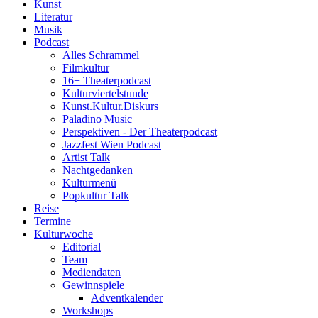
Kunst
Literatur
Musik
Podcast
Alles Schrammel
Filmkultur
16+ Theaterpodcast
Kulturviertelstunde
Kunst.Kultur.Diskurs
Paladino Music
Perspektiven - Der Theaterpodcast
Jazzfest Wien Podcast
Artist Talk
Nachtgedanken
Kulturmenü
Popkultur Talk
Reise
Termine
Kulturwoche
Editorial
Team
Mediendaten
Gewinnspiele
Adventkalender
Workshops