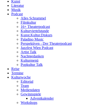
Kunst
Literatur
Musik
Podcast
Alles Schrammel
Filmkultur
16+ Theaterpodcast
Kulturviertelstunde
Kunst.Kultur.Diskurs
Paladino Music
Perspektiven - Der Theaterpodcast
Jazzfest Wien Podcast
Artist Talk
Nachtgedanken
Kulturmenü
Popkultur Talk
Reise
Termine
Kulturwoche
Editorial
Team
Mediendaten
Gewinnspiele
Adventkalender
Workshops