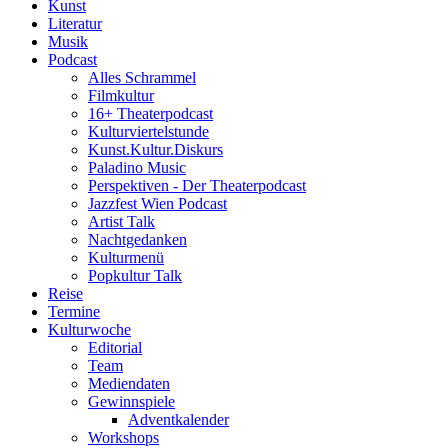
Kunst
Literatur
Musik
Podcast
Alles Schrammel
Filmkultur
16+ Theaterpodcast
Kulturviertelstunde
Kunst.Kultur.Diskurs
Paladino Music
Perspektiven - Der Theaterpodcast
Jazzfest Wien Podcast
Artist Talk
Nachtgedanken
Kulturmenü
Popkultur Talk
Reise
Termine
Kulturwoche
Editorial
Team
Mediendaten
Gewinnspiele
Adventkalender
Workshops