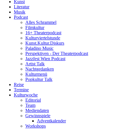
Kunst
Literatur
Musik
Podcast
Alles Schrammel
Filmkultur
16+ Theaterpodcast
Kulturviertelstunde
Kunst.Kultur.Diskurs
Paladino Music
Perspektiven - Der Theaterpodcast
Jazzfest Wien Podcast
Artist Talk
Nachtgedanken
Kulturmenü
Popkultur Talk
Reise
Termine
Kulturwoche
Editorial
Team
Mediendaten
Gewinnspiele
Adventkalender
Workshops