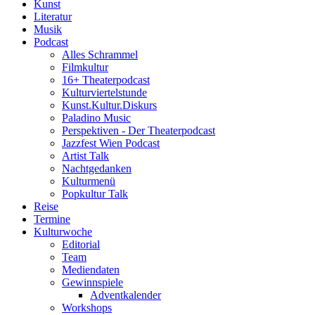
Kunst
Literatur
Musik
Podcast
Alles Schrammel
Filmkultur
16+ Theaterpodcast
Kulturviertelstunde
Kunst.Kultur.Diskurs
Paladino Music
Perspektiven - Der Theaterpodcast
Jazzfest Wien Podcast
Artist Talk
Nachtgedanken
Kulturmenü
Popkultur Talk
Reise
Termine
Kulturwoche
Editorial
Team
Mediendaten
Gewinnspiele
Adventkalender
Workshops