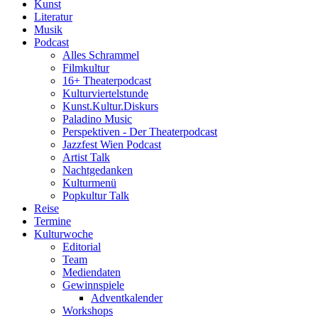
Kunst
Literatur
Musik
Podcast
Alles Schrammel
Filmkultur
16+ Theaterpodcast
Kulturviertelstunde
Kunst.Kultur.Diskurs
Paladino Music
Perspektiven - Der Theaterpodcast
Jazzfest Wien Podcast
Artist Talk
Nachtgedanken
Kulturmenü
Popkultur Talk
Reise
Termine
Kulturwoche
Editorial
Team
Mediendaten
Gewinnspiele
Adventkalender
Workshops