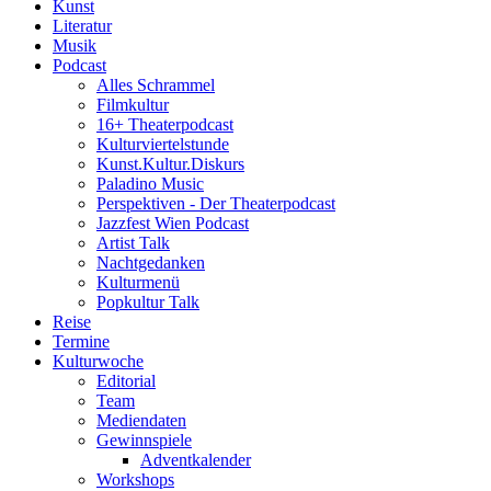
Kunst
Literatur
Musik
Podcast
Alles Schrammel
Filmkultur
16+ Theaterpodcast
Kulturviertelstunde
Kunst.Kultur.Diskurs
Paladino Music
Perspektiven - Der Theaterpodcast
Jazzfest Wien Podcast
Artist Talk
Nachtgedanken
Kulturmenü
Popkultur Talk
Reise
Termine
Kulturwoche
Editorial
Team
Mediendaten
Gewinnspiele
Adventkalender
Workshops