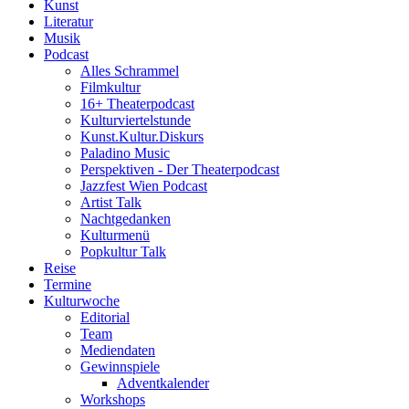
Kunst
Literatur
Musik
Podcast
Alles Schrammel
Filmkultur
16+ Theaterpodcast
Kulturviertelstunde
Kunst.Kultur.Diskurs
Paladino Music
Perspektiven - Der Theaterpodcast
Jazzfest Wien Podcast
Artist Talk
Nachtgedanken
Kulturmenü
Popkultur Talk
Reise
Termine
Kulturwoche
Editorial
Team
Mediendaten
Gewinnspiele
Adventkalender
Workshops