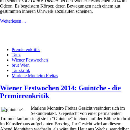
mit seinem
TAO Dance Theater
bei den Wiener Festwochen 2014 im
Odeon. Es begeistern Körper, deren Bewegungen nach einem gut
gestimmten inneren Uhrwerk abzulaufen scheinen.
Weiterlesen ...
Premierenkritik
Tanz
Wiener Festwochen
brut Wien
Tanzkritik
Marlene Monteiro Freitas
Wiener Festwochen 2014: Guintche - die
Premierenkritik
Marlene Monteiro Freitas Gesicht verändert sich im
Sekundentakt.
Gepeitscht von einer permanenten
Trommelfanfare steigt sie in "Guintche" in einen auf der Bühne im brut
im Künstlerhaus aufgebauten Boxring. Ihr Gesicht wird an diesem
Abend Identitäten wechseln, als wäre ihre Haut aus Wachs, wandelbar